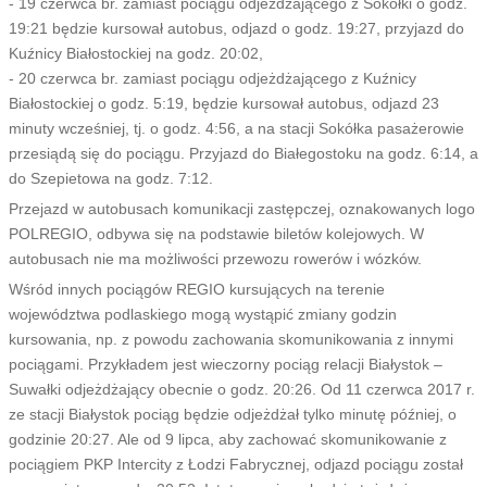
- 19 czerwca br. zamiast pociągu odjeżdżającego z Sokółki o godz.
19:21 będzie kursował autobus, odjazd o godz. 19:27, przyjazd do
Kuźnicy Białostockiej na godz. 20:02,
- 20 czerwca br. zamiast pociągu odjeżdżającego z Kuźnicy
Białostockiej o godz. 5:19, będzie kursował autobus, odjazd 23
minuty wcześniej, tj. o godz. 4:56, a na stacji Sokółka pasażerowie
przesiądą się do pociągu. Przyjazd do Białegostoku na godz. 6:14, a
do Szepietowa na godz. 7:12.
Przejazd w autobusach komunikacji zastępczej, oznakowanych logo
POLREGIO, odbywa się na podstawie biletów kolejowych. W
autobusach nie ma możliwości przewozu rowerów i wózków.
Wśród innych pociągów REGIO kursujących na terenie
województwa podlaskiego mogą wystąpić zmiany godzin
kursowania, np. z powodu zachowania skomunikowania z innymi
pociągami. Przykładem jest wieczorny pociąg relacji Białystok –
Suwałki odjeżdżający obecnie o godz. 20:26. Od 11 czerwca 2017 r.
ze stacji Białystok pociąg będzie odjeżdżał tylko minutę później, o
godzinie 20:27. Ale od 9 lipca, aby zachować skomunikowanie z
pociągiem PKP Intercity z Łodzi Fabrycznej, odjazd pociągu został