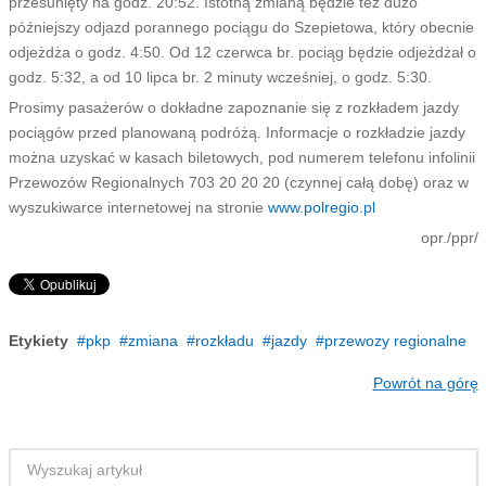
przesunięty na godz. 20:52. Istotną zmianą będzie też dużo
późniejszy odjazd porannego pociągu do Szepietowa, który obecnie
odjeżdża o godz. 4:50. Od 12 czerwca br. pociąg będzie odjeżdżał o
godz. 5:32, a od 10 lipca br. 2 minuty wcześniej, o godz. 5:30.
Prosimy pasażerów o dokładne zapoznanie się z rozkładem jazdy
pociągów przed planowaną podróżą. Informacje o rozkładzie jazdy
można uzyskać w kasach biletowych, pod numerem telefonu infolinii
Przewozów Regionalnych 703 20 20 20 (czynnej całą dobę) oraz w
wyszukiwarce internetowej na stronie
www.polregio.pl
opr./ppr/
Etykiety
pkp
zmiana
rozkładu
jazdy
przewozy regionalne
Powrót na górę