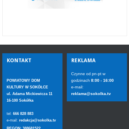
KONTAKT
REKLAMA
Czynne od pn-pt w
godzinach
8:00 - 16:00
POWIATOWY DOM
e-mail:
KULTURY W SOKÓŁCE
reklama@sokolka.tv
ul. Adama Mickiewicza 11
16-100 Sokółka
tel:
666 828 883
e-mail:
redakcja@sokolka.tv
REGON: 388681522