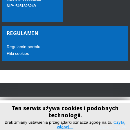
NIP: 5451823249
REGULAMIN
Regulamin portalu
Pliki cookies
Ten serwis używa cookies i podobnych
technologii.
Telewizja Sokółka
Brak zmiany ustawienia przeglądarki oznacza zgodę na to.
Czytaj
więcej…
Back to top