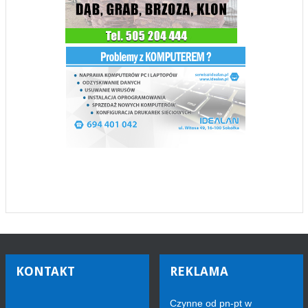
KONTAKT
REKLAMA
Czynne od pn-pt w