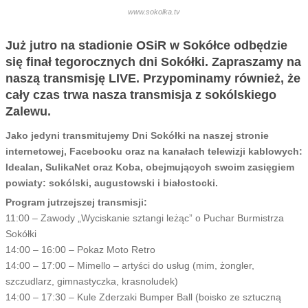
www.sokolka.tv
Już jutro na stadionie OSiR w Sokółce odbędzie
się finał tegorocznych dni Sokółki. Zapraszamy na
naszą transmisję LIVE. Przypominamy również, że
cały czas trwa nasza transmisja z sokólskiego
Zalewu.
Jako jedyni transmitujemy Dni Sokółki na naszej stronie
internetowej, Facebooku oraz na kanałach telewizji kablowych:
Idealan, SulikaNet oraz Koba, obejmujących swoim zasięgiem
powiaty: sokólski, augustowski i białostocki.
Program jutrzejszej transmisji:
11:00 – Zawody „Wyciskanie sztangi leżąc” o Puchar Burmistrza
Sokółki
14:00 – 16:00 – Pokaz Moto Retro
14:00 – 17:00 – Mimello – artyści do usług (mim, żongler,
szczudlarz, gimnastyczka, krasnoludek)
14:00 – 17:30 – Kule Zderzaki Bumper Ball (boisko ze sztuczną