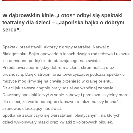
W dąbrowskim kinie „Lotos” odbył się spektakl
teatralny dla dzieci – „Japońska bajka o dobrym
sercu”.
Spektakl przedstawili aktorzy z grupy teatralnej Narwal z
Białegostoku. Bajka opowiada o losach dwojga rodzeństwa i ukazuje
ich odmienne podejście do otaczającego nas świata.
Przedstawia spór między dobrem a złem, skromnością oraz
próżnością. Dzięki strojom oraz towarzyszącej podczas spektaklu
muzyce mogliśmy się na chwilę przenieść w krainę orientu.
Dzieci jak zawsze chętnie brały udział we wspólnej zabawie.
Dowcipny spektakl łączył w sobie zabawę i przekazał czytelny morał
dla dzieci, że warto pomagać słabszym a także należy kochać i
szanować otaczający nas świat.
Spotkanie zakończyło się warsztatami plastycznymi, na których
dzieci wykonywały maski oraz kwiatki z kolorowych bibułek.