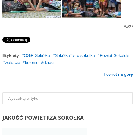
/WŻ/
Etykiety
OSiR Sokółka
SokółkaTv
isokolka
Powiat Sokólski
wakacje
kolonie
dzieci
Powrót na górę
JAKOŚĆ
POWIETRZA SOKÓŁKA