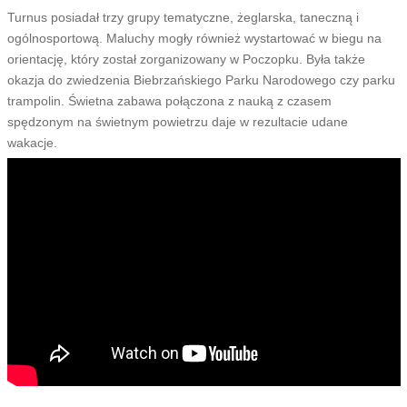
Turnus posiadał trzy grupy tematyczne, żeglarska, taneczną i
ogólnosportową. Maluchy mogły również wystartować w biegu na
orientację, który został zorganizowany w Poczopku. Była także
okazja do zwiedzenia Biebrzańskiego Parku Narodowego czy parku
trampolin. Świetna zabawa połączona z nauką z czasem
spędzonym na świetnym powietrzu daje w rezultacie udane
wakacje.