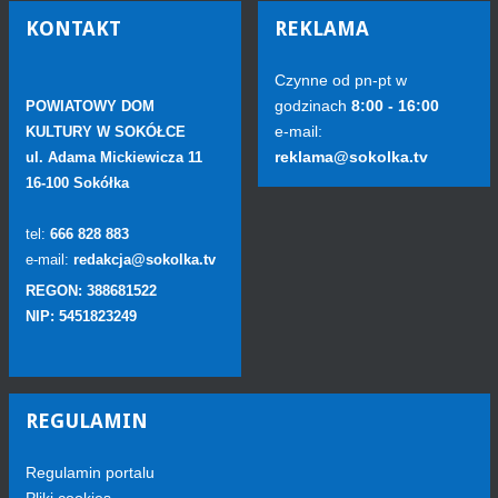
KONTAKT
REKLAMA
Czynne od pn-pt w
godzinach
8:00 - 16:00
POWIATOWY DOM
e-mail:
KULTURY W SOKÓŁCE
reklama@sokolka.tv
ul. Adama Mickiewicza 11
16-100 Sokółka
tel:
666 828 883
e-mail:
redakcja@sokolka.tv
REGON: 388681522
NIP: 5451823249
REGULAMIN
Regulamin portalu
Pliki cookies