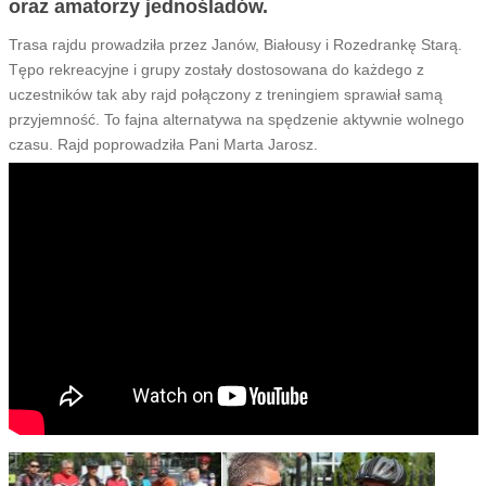
oraz amatorzy jednośladów.
Trasa rajdu prowadziła przez Janów, Białousy i Rozedrankę Starą.
Tępo rekreacyjne i grupy zostały dostosowana do każdego z
uczestników tak aby rajd połączony z treningiem sprawiał samą
przyjemność. To fajna alternatywa na spędzenie aktywnie wolnego
czasu. Rajd poprowadziła Pani Marta Jarosz.