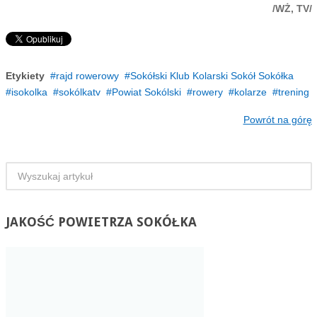
/WŻ, TV/
Etykiety
rajd rowerowy
Sokółski Klub Kolarski Sokół Sokółka
isokolka
sokólkatv
Powiat Sokólski
rowery
kolarze
trening
Powrót na górę
JAKOŚĆ
POWIETRZA SOKÓŁKA