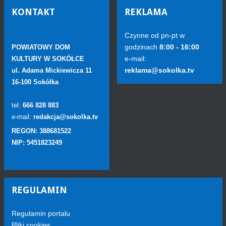
KONTAKT
REKLAMA
Czynne od pn-pt w
godzinach
8:00 - 16:00
POWIATOWY DOM
e-mail:
KULTURY W SOKÓŁCE
reklama@sokolka.tv
ul. Adama Mickiewicza 11
16-100 Sokółka
tel:
666 828 883
e-mail:
redakcja@sokolka.tv
REGON: 388681522
NIP: 5451823249
REGULAMIN
Regulamin portalu
Pliki cookies