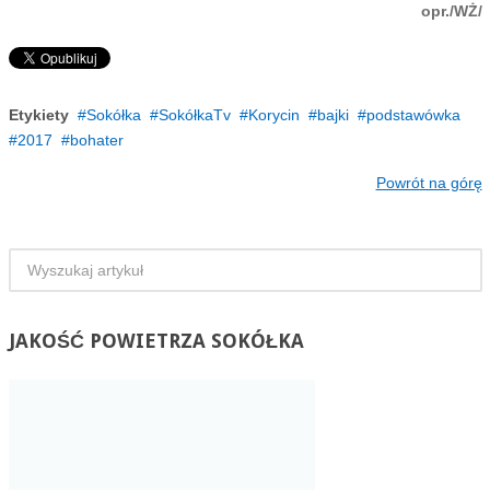
opr./WŻ/
Etykiety
Sokółka
SokółkaTv
Korycin
bajki
podstawówka
2017
bohater
Powrót na górę
JAKOŚĆ
POWIETRZA SOKÓŁKA