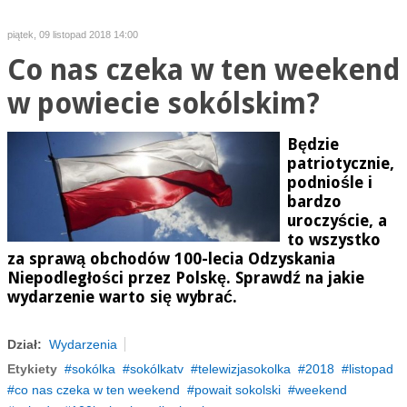
piątek, 09 listopad 2018 14:00
Co nas czeka w ten weekend
w powiecie sokólskim?
Będzie
patriotycznie,
podniośle i
bardzo
uroczyście, a
to wszystko
za sprawą obchodów 100-lecia Odzyskania
Niepodległości przez Polskę. Sprawdź na jakie
wydarzenie warto się wybrać.
Dział:
Wydarzenia
Etykiety
sokólka
sokólkatv
telewizjasokolka
2018
listopad
co nas czeka w ten weekend
powait sokolski
weekend