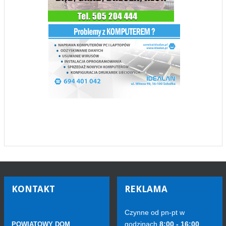
KONTAKT
REKLAMA
Czynne od pn-pt w
godzinach
8:00 - 16:00
POWIATOWY DOM