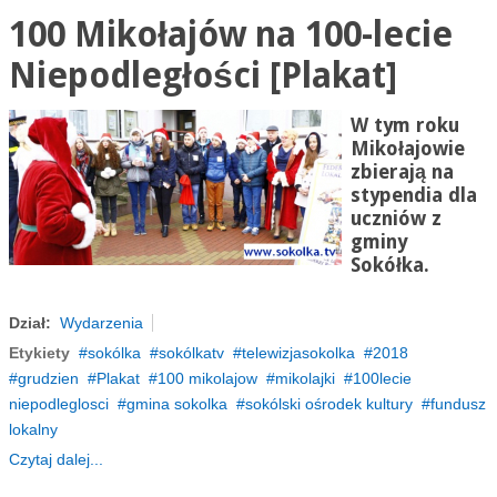
100 Mikołajów na 100-lecie
Niepodległości [Plakat]
W tym roku
Mikołajowie
zbierają na
stypendia dla
uczniów z
gminy
Sokółka.
Dział:
Wydarzenia
Etykiety
sokólka
sokólkatv
telewizjasokolka
2018
grudzien
Plakat
100 mikolajow
mikolajki
100lecie
niepodleglosci
gmina sokolka
sokólski ośrodek kultury
fundusz
lokalny
Czytaj dalej...