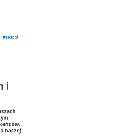
e
zespół
 i
uszach
użym
kańców.
a naszej