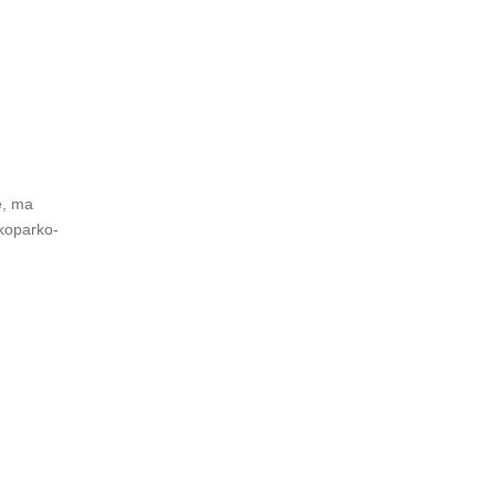
e, ma
 koparko-