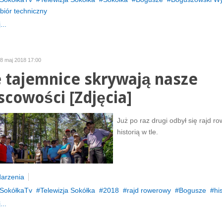
biór techniczny
...
28 maj 2018 17:00
e tajemnice skrywają nasze
scowości [Zdjęcia]
Już po raz drugi odbył się rajd r
historią w tle.
arzenia
SokółkaTv
Telewizja Sokółka
2018
rajd rowerowy
Bogusze
hi
...