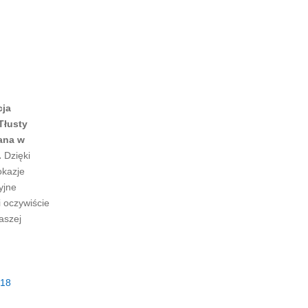
cja
Tłusty
ana w
.
Dzięki
okazje
yjne
 oczywiście
aszej
18