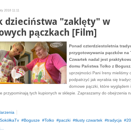
uty 2018 11:11
 dzieciństwa "zaklęty" w
wych pączkach [Film]
Ponad czterdziestoletnia trady
przygotowywania pączków na 
Czwartek nadal jest praktykow
domu Państwa Tolko z Bogusz
uprzejmości Pani Ireny mieliśmy 
podpatrzyć jak wyrabia się tradyc
domowe pączki, które wyglądem i
e przypominają tych kupionych w sklepie. Zapraszamy do obejrzenia n
arzenia
SokółkaTv
Bogusze
Tolko
paczki
tłusty czwartek
tradycja
20
...