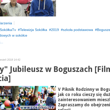
arzenia
SokółkaTv
Telewizja Sokółka
2019
szkoła podstawowa
Bogusz
dowych w sokółce
...
zesień 2018 14:42
y" Jubileusz w Boguszach [Film
cia]
V Piknik Rodzinny w Bog
jak co roku cieszy się d
zainteresowaniem miesz
Zapraszamy do obejrzeni