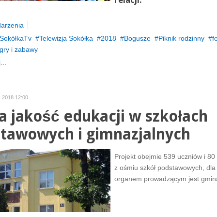
relacji.
arzenia
SokółkaTv
Telewizja Sokółka
2018
Bogusze
Piknik rodzinny
f
gry i zabawy
...
c 2018 12:00
 jakość edukacji w szkołach
tawowych i gimnazjalnych
Projekt obejmie 539 uczniów i 80 
z ośmiu szkół podstawowych, dla
organem prowadzącym jest gmin