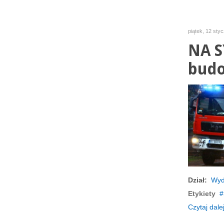
piątek, 12 sty
NA S
budo
Dział:
Wyd
Etykiety
Czytaj dalej