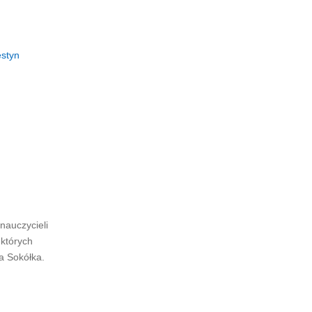
estyn
nauczycieli
 których
a Sokółka.