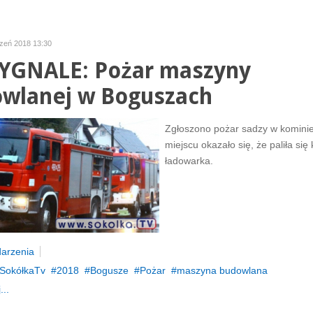
czeń 2018 13:30
YGNALE: Pożar maszyny
wlanej w Boguszach
Zgłoszono pożar sadzy w komini
miejscu okazało się, że paliła się
ładowarka.
arzenia
SokółkaTv
2018
Bogusze
Pożar
maszyna budowlana
...