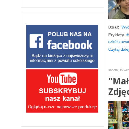
Dział:
Wyd
Etykiety
szkół zawo
Czytaj dalej
sobota, 15 wr
"Mał
Zdję