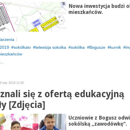
Nowa inwestycja budzi 
mieszkańców.
arzenia
2019
sokólkatv
telewizja sokolka
sokólka
Bogusze
kurnik
in
mieszkańców
...
5 luty 2019 11:00
znali się z ofertą edukacyjną
y [Zdjęcia]
Uczniowie z Bogusz odwi
sokólską „zawodówkę".