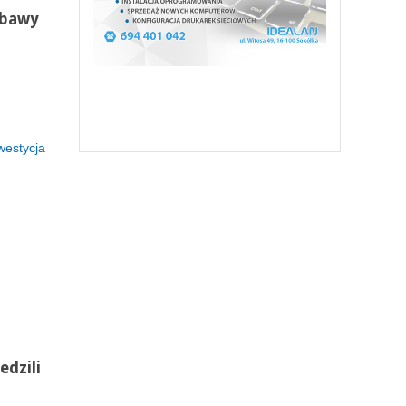
obawy
westycja
edzili