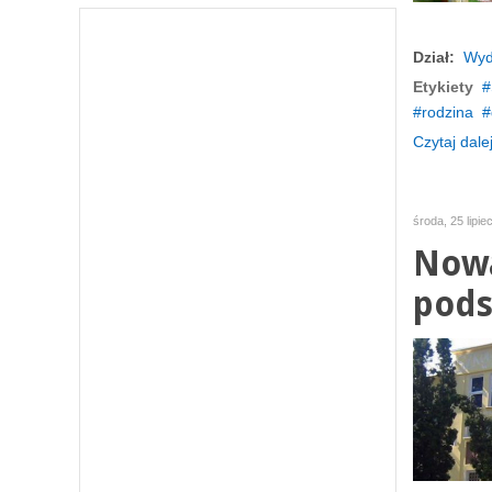
Dział:
Wyd
Etykiety
rodzina
Czytaj dalej
środa, 25 lipie
Nowa
pods