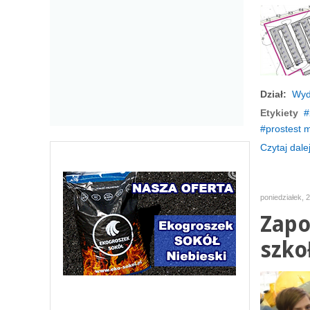
Dział:
Wyd
Etykiety
prostest 
Czytaj dalej
poniedziałek, 2
Zapo
szkoł