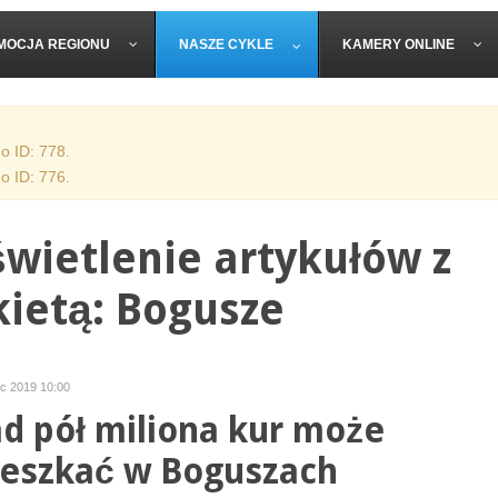
MOCJA REGIONU
NASZE CYKLE
KAMERY ONLINE
o ID: 778.
o ID: 776.
wietlenie artykułów z
kietą: Bogusze
iec 2019 10:00
d pół miliona kur może
eszkać w Boguszach