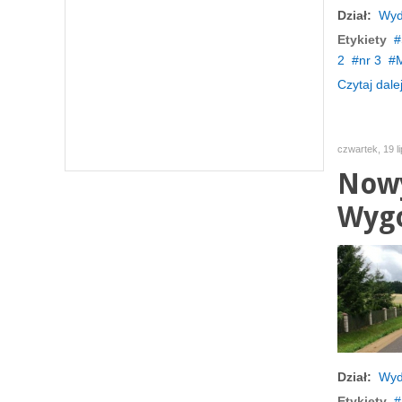
Dział:
Wyd
Etykiety
2
nr 3
M
Czytaj dalej
czwartek, 19 l
Nowy
Wygo
Dział:
Wyd
Etykiety