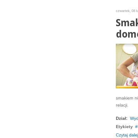
czwartek, 08 l
Smak
domo
smakiem ni
relacji.
Dział:
Wyd
Etykiety
Czytaj dalej