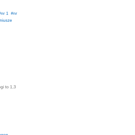
nr 1
nr
niusze
i to 1,3
ygon