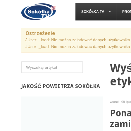
SOKÓŁKA TV
PRO
Ostrzeżenie
JUser::_load: Nie można załadować danych użytkownika 
JUser::_load: Nie można załadować danych użytkownika 
Wyś
ety
JAKOŚĆ
POWIETRZA SOKÓŁKA
wtorek, 09 lip
Pona
zami