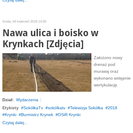
Czytaj dalej...
środa, 04 kwiecień 2018 14:00
Nawa ulica i boisko w
Krynkach [Zdjęcia]
Założono nowy
drenaż pod
murawą oraz
wykonano wstępnie
wertykulację.
Dział:
Wydarzenia
Etykiety
SokółkaTv
sokólkatv
Telewizja Sokółka
2018
Krynki
Burmistrz Krynek
OSiR Krynki
Czytaj dalej...