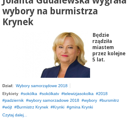
Jolanta Gudalewska wygrała
wybory na burmistrza
Krynek
Będzie
rządziła
miastem
przez kolejne
5 lat.
Dział:
Wybory samorządowe 2018
Etykiety
sokólka
sokólkatv
telewizjasokolka
2018
padziernik
wybory samorzadowe 2018
wybory
bursmitrz
wójt
Burmistrz Krynek
Krynki
gmina Krynki
Czytaj dalej...