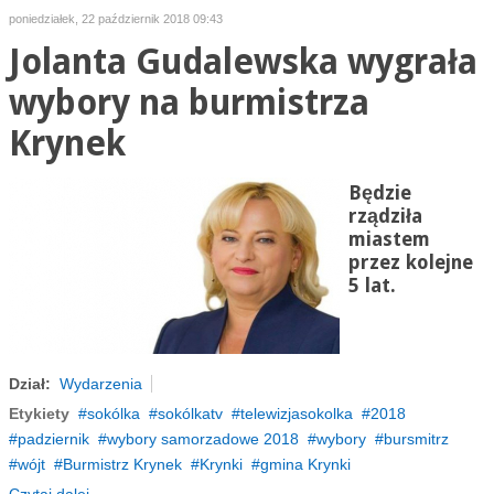
poniedziałek, 22 październik 2018 09:43
Jolanta Gudalewska wygrała
wybory na burmistrza
Krynek
Będzie
rządziła
miastem
przez kolejne
5 lat.
Dział:
Wydarzenia
Etykiety
sokólka
sokólkatv
telewizjasokolka
2018
padziernik
wybory samorzadowe 2018
wybory
bursmitrz
wójt
Burmistrz Krynek
Krynki
gmina Krynki