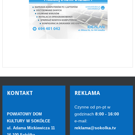
KONTAKT
REKLAMA
Czynne od pn-pt w
godzinach
8:00 - 16:00
POWIATOWY DOM
e-mail:
KULTURY W SOKÓŁCE
reklama@sokolka.tv
ul. Adama Mickiewicza 11
16-100 Sokółka