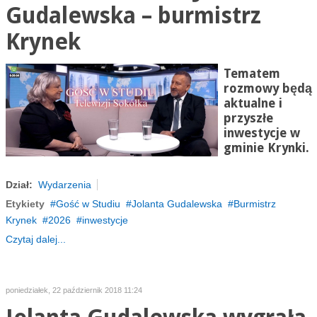
Gudalewska – burmistrz
Krynek
Tematem
rozmowy będą
aktualne i
przyszłe
inwestycje w
gminie Krynki.
Dział:
Wydarzenia
Etykiety
Gość w Studiu
Jolanta Gudalewska
Burmistrz
Krynek
2026
inwestycje
Czytaj dalej...
poniedziałek, 22 październik 2018 11:24