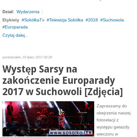
Dział:
Wydarzenia
Etykiety
SokółkaTv
Telewizja Sokółka
2018
Suchowola
Europarada
Czytaj dalej...
poniedziałek, 03 lipiec 2017 00:28
Występ Sarsy na
zakończenie Europarady
2017 w Suchowoli [Zdjęcia]
Zapraszamy do
obejrzenia naszej
fotorelacji z
występu gwiazdy
wieczoru w