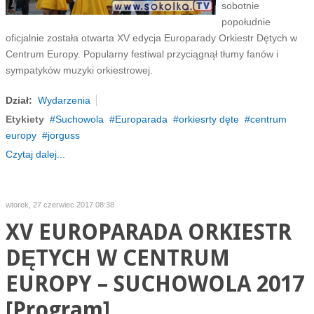
sobotnie
popołudnie
oficjalnie została otwarta XV edycja Europarady Orkiestr Dętych w
Centrum Europy. Popularny festiwal przyciągnął tłumy fanów i
sympatyków muzyki orkiestrowej.
Dział:
Wydarzenia
Etykiety
Suchowola
Europarada
orkiesrty dęte
centrum
europy
jorguss
Czytaj dalej...
wtorek, 27 czerwiec 2017 08:38
XV EUROPARADA ORKIESTR
DĘTYCH W CENTRUM
EUROPY – SUCHOWOLA 2017
[Program]