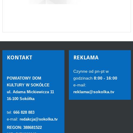
KONTAKT
REKLAMA
Czynne od pn-pt w
godzinach
8:00 - 16:00
POWIATOWY DOM
e-mail:
KULTURY W SOKÓŁCE
reklama@sokolka.tv
ul. Adama Mickiewicza 11
16-100 Sokółka
tel:
666 828 883
e-mail:
redakcja@sokolka.tv
REGON: 388681522