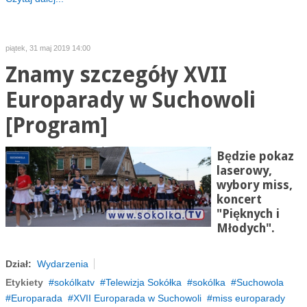
piątek, 31 maj 2019 14:00
Znamy szczegóły XVII
Europarady w Suchowoli
[Program]
Będzie pokaz
laserowy,
wybory miss,
koncert
"Pięknych i
Młodych".
Dział:
Wydarzenia
Etykiety
sokólkatv
Telewizja Sokółka
sokólka
Suchowola
Europarada
XVII Europarada w Suchowoli
miss europarady