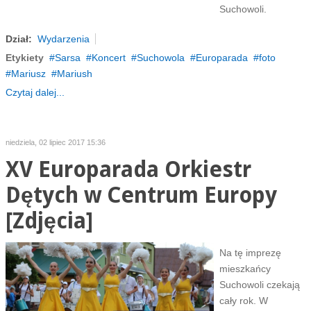
Suchowoli.
Dział:
Wydarzenia
Etykiety
Sarsa
Koncert
Suchowola
Europarada
foto
Mariusz
Mariush
Czytaj dalej...
niedziela, 02 lipiec 2017 15:36
XV Europarada Orkiestr
Dętych w Centrum Europy
[Zdjęcia]
Na tę imprezę
mieszkańcy
Suchowoli czekają
cały rok. W