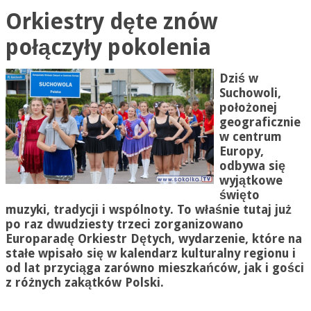
Orkiestry dęte znów
połączyły pokolenia
Dziś w
Suchowoli,
położonej
geograficznie
w centrum
Europy,
odbywa się
wyjątkowe
święto
muzyki, tradycji i wspólnoty. To właśnie tutaj już
po raz dwudziesty trzeci zorganizowano
Europaradę Orkiestr Dętych, wydarzenie, które na
stałe wpisało się w kalendarz kulturalny regionu i
od lat przyciąga zarówno mieszkańców, jak i gości
z różnych zakątków Polski.