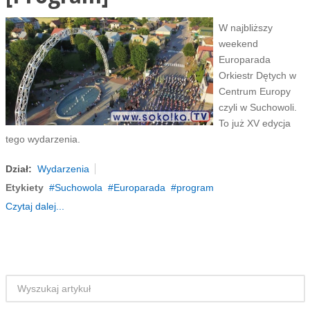
W najbliższy
weekend
Europarada
Orkiestr Dętych w
Centrum Europy
czyli w Suchowoli.
To już XV edycja
tego wydarzenia.
Dział:
Wydarzenia
Etykiety
Suchowola
Europarada
program
Czytaj dalej...