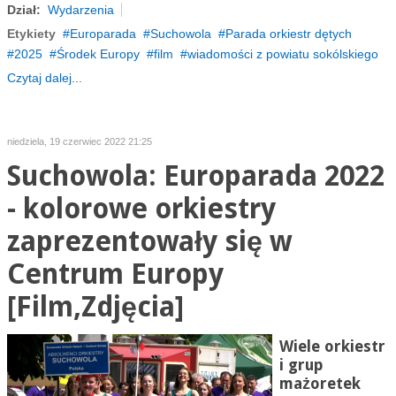
Dział:
Wydarzenia
Etykiety
Europarada
Suchowola
Parada orkiestr dętych
2025
Środek Europy
film
wiadomości z powiatu sokólskiego
Czytaj dalej...
niedziela, 19 czerwiec 2022 21:25
Suchowola: Europarada 2022
- kolorowe orkiestry
zaprezentowały się w
Centrum Europy
[Film,Zdjęcia]
Wiele orkiestr
i grup
mażoretek