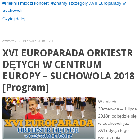
Piekni i młodzi koncert
Znamy szczegóły XVII Europarady w
Suchowoli
Czytaj dalej...
czwartek, 21 czerwiec 2018 16:00
XVI EUROPARADA ORKIESTR
DĘTYCH W CENTRUM
EUROPY – SUCHOWOLA 2018
[Program]
W dniach
30czerwca – 1 lipca
2018r. odbędzie się
w Suchowoli już
XVI edycja tego
wydarzenia.