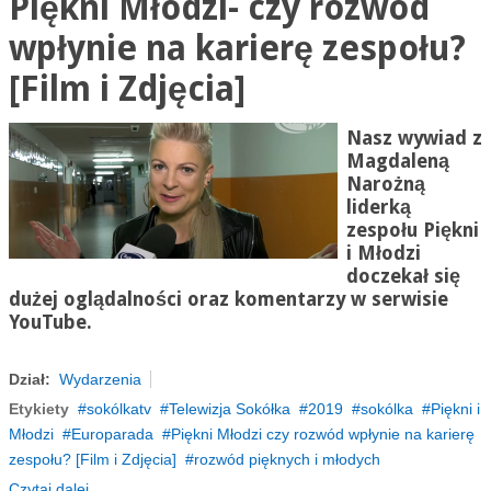
Piękni Młodzi- czy rozwód
wpłynie na karierę zespołu?
[Film i Zdjęcia]
Nasz wywiad z
Magdaleną
Narożną
liderką
zespołu Piękni
i Młodzi
doczekał się
dużej oglądalności oraz komentarzy w serwisie
YouTube.
Dział:
Wydarzenia
Etykiety
sokólkatv
Telewizja Sokółka
2019
sokólka
Piękni i
Młodzi
Europarada
Piękni Młodzi czy rozwód wpłynie na karierę
zespołu? [Film i Zdjęcia]
rozwód pięknych i młodych
Czytaj dalej...