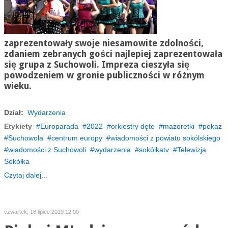
zaprezentowały swoje niesamowite zdolności,
zdaniem zebranych gości najlepiej zaprezentowała
się grupa z Suchowoli. Impreza cieszyła się
powodzeniem w gronie publiczności w różnym
wieku.
Dział:
Wydarzenia
Etykiety
Europarada
2022
orkiestry dęte
mażoretki
pokaz
Suchowola
centrum europy
wiadomości z powiatu sokólskiego
wiadomości z Suchowoli
wydarzenia
sokólkatv
Telewizja
Sokółka
Czytaj dalej...
czwartek, 18 lipiec 2019 12:00