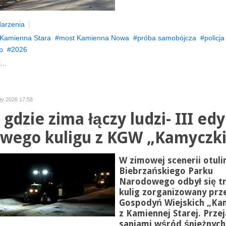
arzenia
Kamienna Stara
most Kamienna Nowa
próba samobójcza
policja
p
2026
...
uty 2026 17:58
gdzie zima łączy ludzi- III edy
wego kuligu z KGW „Kamyczki
W zimowej scenerii otuli
Biebrzańskiego Parku
Narodowego odbył się tr
kulig zorganizowany prz
Gospodyń Wiejskich „Ka
z Kamiennej Starej. Prze
saniami wśród śnieżnych