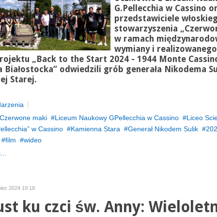
G.Pellecchia w Cassino o
przedstawiciele włoskie
stowarzyszenia „Czerwo
w ramach międzynarodo
wymiany i realizowaneg
rojektu „Back to the Start 2024 - 1944 Monte Cassin
 Białostocka” odwiedzili grób generała Nikodema Su
j Starej.
arzenia
Czerwone maki
Liceum Naukowy GPellecchia w Cassino
Liceo Scie
ellecchia” w Cassino
Kamienna Stara
Generał Nikodem Sulik
20
film
wideo
...
ipiec 2024 19:18
st ku czci św. Anny: Wielolet