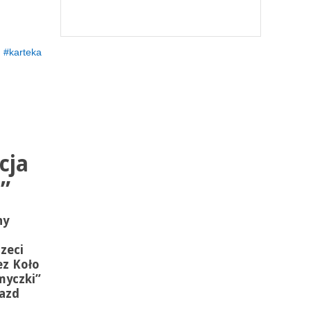
karteka
cja
”
ny
zeci
ez Koło
myczki”
jazd