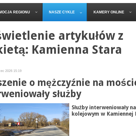
MOCJA REGIONU
NASZE CYKLE
KAMERY ONLINE
wietlenie artykułów z
kietą: Kamienna Stara
zec 2026 15:19
szenie o mężczyźnie na mości
rweniowały służby
Służby interweniowały n
kolejowym w Kamiennej 