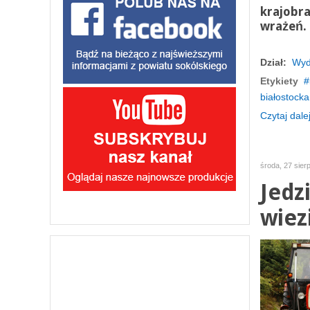
krajobra
wrażeń.
Dział:
Wyd
Etykiety
białostocka
Czytaj dalej
środa, 27 sier
Jedz
wiez