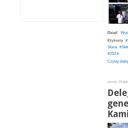
Dział:
Wyd
Etykiety
Stara
Skł
2024
Czytaj dalej
wtorek, 30 lip
Dele
gene
Kami