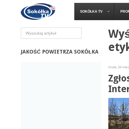
SOKÓŁKA TV
PRO
Wyś
ety
JAKOŚĆ
POWIETRZA SOKÓŁKA
środa, 04 mar
Zgło
Inte