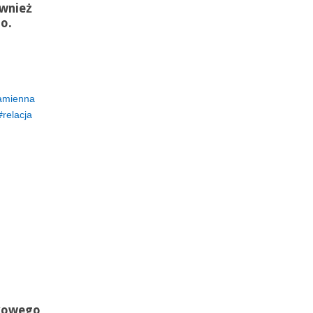
ównież
o.
amienna
relacja
kowego