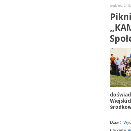
niedziela, 14 l
Pikn
„KAM
Społe
doświad
Wiejskic
środków
Dział:
Wyd
Etykiety