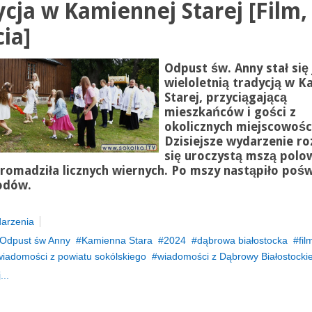
ycja w Kamiennej Starej [Film,
cia]
Odpust św. Anny stał się 
wieloletnią tradycją w K
Starej, przyciągającą
mieszkańców i gości z
okolicznych miejscowośc
Dzisiejsze wydarzenie r
się uroczystą mszą polo
romadziła licznych wiernych. Po mszy nastąpiło poś
odów.
arzenia
Odpust św Anny
Kamienna Stara
2024
dąbrowa białostocka
fil
wiadomości z powiatu sokólskiego
wiadomości z Dąbrowy Białostockie
...