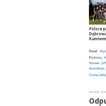
Polsce p
Dąbrowa
Kamienne
Dział:
Wyd
Etykiety
Statale „GP
sokólkatv
Czytaj dalej
niedziela, 28 l
Odpu