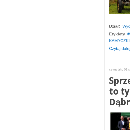
Dział:
Wyd
Etykiety
KAMYCZKI
Czytaj dalej
czwartek, 01 s
Sprz
to t
Dąbr