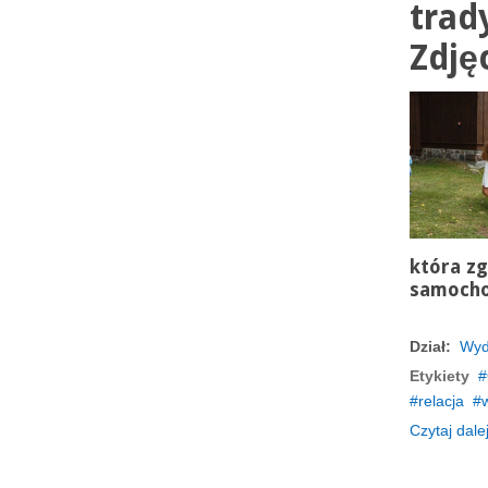
trad
Zdję
która zg
samoch
Dział:
Wyd
Etykiety
relacja
Czytaj dalej