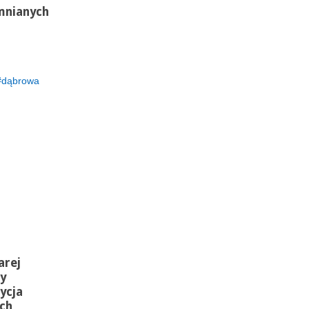
mnianych
dąbrowa
h
arej
y
ycja
ach