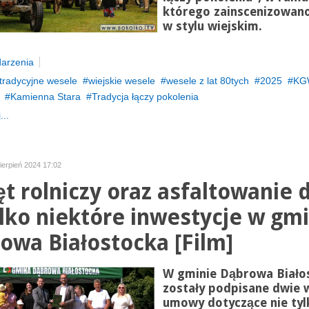
którego zainscenizowan
w stylu wiejskim.
arzenia
tradycyjne wesele
wiejskie wesele
wesele z lat 80tych
2025
KG
Kamienna Stara
Tradycja łączy pokolenia
...
ierpień 2024 17:02
ęt rolniczy oraz asfaltowanie 
ylko niektóre inwestycje w gm
owa Białostocka [Film]
W gminie Dąbrowa Biało
zostały podpisane dwie 
umowy dotyczące nie tyl