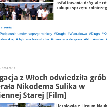
asfaltowania dróg ale r
zakupu sprzętu rolniczeg
arzenia
Podpisanie umów
sprzęt rolniczy
Krugło
Wiatrakowa
Długa
K
odowskiej
dąbrowa białostocka
inwestycje drogowe
film
wideo
...
iec 2024 09:14
gacja z Włoch odwiedziła grób
rała Nikodema Sulika w
ennej Starej [Film]
Uczniowie z Liceum Nau