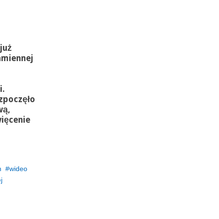
już
amiennej
i.
ozpoczęło
wą,
więcenie
m
wideo
j