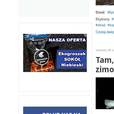
Dział:
Wyd
Etykiety
straż
os
Czytaj dalej
niedziela, 08 l
Tam, 
zimo