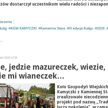
zów dostarczył uczestnikom wielu radości i niezapo
arzenia
kulig
KGW KAMYCZKI
Kamienna Stara
III edycja Kuligu
2026
...
pień 2025 17:00
ie, jedzie mazureczek, wiezie,
ie mi wianeczek…
Koło Gospodyń Wiejskic
Kamyczki z Kamiennej St
zrealizowało niecodzienn
projekt pod nazwą „Trad
łączy pokolenia”, w ram