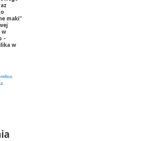
raz
go
ne maki”
wej
o w
o -
lika w
ntifico
24
nia