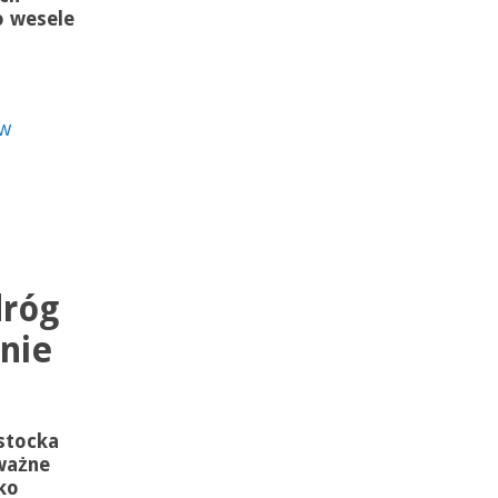
o wesele
W
dróg
inie
stocka
ważne
ko