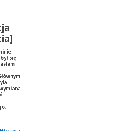
cja
ia]
minie
był się
hasłem
 Głównym
yła
 wymiana
ń
go.
 Aktywizacja