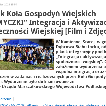
ipiec 2024 15:54
ik Koła Gospodyń Wiejskich
YCZKI” Integracja i Aktywiza
czności Wiejskiej [Film i Zdjęc
W Kamiennej Starej, w g
Dąbrowa Białostocka, od
piknik integracyjny pod 
„Integracja i aktywizacja
społeczności wiejskiej”.
założeniem wydarzenia b
wspólna integracja oraz
czeń w zadaniach realizowanych przez Koła Gospody
h. Wydarzenie było dofinansowane ze
 Urzędu Marszałkowskiego Województwa Podlaskie
arzenia
KGW KAMYCZKI
Kamienna Stara
piknik integracyjny
Integracja i