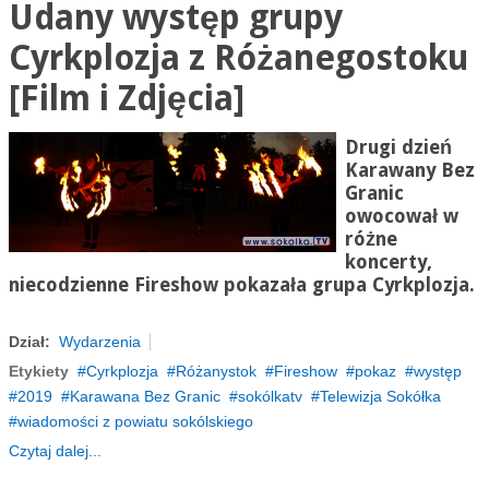
Udany występ grupy
Cyrkplozja z Różanegostoku
[Film i Zdjęcia]
Drugi dzień
Karawany Bez
Granic
owocował w
różne
koncerty,
niecodzienne
Fireshow
pokazała grupa
Cyrkplozja
.
Dział:
Wydarzenia
Etykiety
Cyrkplozja
Różanystok
Fireshow
pokaz
występ
2019
Karawana Bez Granic
sokólkatv
Telewizja Sokółka
wiadomości z powiatu sokólskiego
Czytaj dalej...