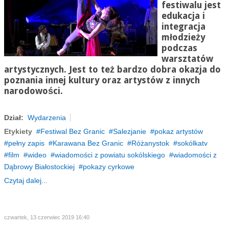
festiwalu jest
edukacja i
integracja
młodzieży
podczas
warsztatów
artystycznych. Jest to też bardzo dobra okazja do
poznania innej kultury oraz artystów z innych
narodowości.
Dział:
Wydarzenia
Etykiety
Festiwal Bez Granic
Salezjanie
pokaz artystów
pełny zapis
Karawana Bez Granic
Różanystok
sokólkatv
film
wideo
wiadomości z powiatu sokólskiego
wiadomości z
Dąbrowy Białostockiej
pokazy cyrkowe
Czytaj dalej...
czwartek, 13 czerwiec 2019 16:40