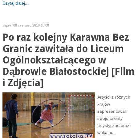
Czytaj dalej...
piątek, 08 czerwiec 2018 16:00
Po raz kolejny Karawna Bez
Granic zawitała do Liceum
Ogólnokształcącego w
Dąbrowie Białostockiej [Film
i Zdjęcia]
Artyści z różnych
krajów
zaprezentowali
swoje talenty
artystyczne oraz
wokalne.