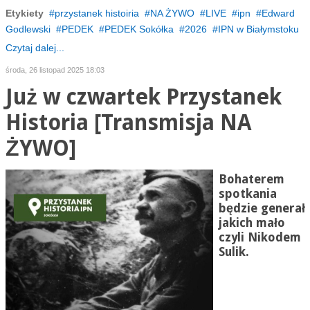
Etykiety
przystanek histoiria
NA ŻYWO
LIVE
ipn
Edward
Godlewski
PEDEK
PEDEK Sokółka
2026
IPN w Białymstoku
Czytaj dalej...
środa, 26 listopad 2025 18:03
Już w czwartek Przystanek
Historia [Transmisja NA
ŻYWO]
Bohaterem
spotkania
będzie generał
jakich mało
czyli Nikodem
Sulik.