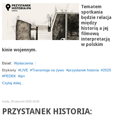
Tematem
spotkania
będzie relacja
między
historią a jej
filmową
interpretacją
w polskim
kinie wojennym.
Dział:
Wydarzenia
Etykiety
LIVE
Transmisja na żywo
przystanek historia
2025
PEDEK
ipn
Czytaj dalej...
środa, 28 styczeń 2026 16:00
PRZYSTANEK HISTORIA: