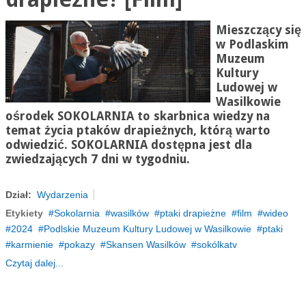
Mieszczący się
w Podlaskim
Muzeum
Kultury
Ludowej w
Wasilkowie
ośrodek
SOKOLARNIA
to skarbnica wiedzy na
temat życia ptaków drapieżnych, którą warto
odwiedzić.
SOKOLARNIA
dostępna jest dla
zwiedzających 7 dni w tygodniu.
Dział:
Wydarzenia
Etykiety
Sokolarnia
wasilków
ptaki drapieżne
film
wideo
2024
Podlskie Muzeum Kultury Ludowej w Wasilkowie
ptaki
karmienie
pokazy
Skansen Wasilków
sokólkatv
Czytaj dalej...