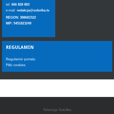
tel:
666 828 883
e-mail:
redakcja@sokolka.tv
REGON: 388681522
NIP: 5451823249
REGULAMIN
Regulamin portalu
Pliki cookies
Telewizja Sokółka