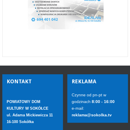
KONTAKT
REKLAMA
Czynne od pn-pt w
godzinach
8:00 - 16:00
POWIATOWY DOM
e-mail:
KULTURY W SOKÓŁCE
reklama@sokolka.tv
ul. Adama Mickiewicza 11
16-100 Sokółka