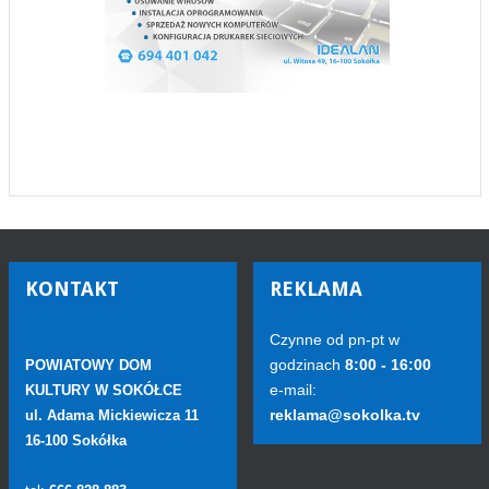
KONTAKT
REKLAMA
Czynne od pn-pt w
godzinach
8:00 - 16:00
POWIATOWY DOM
e-mail:
KULTURY W SOKÓŁCE
reklama@sokolka.tv
ul. Adama Mickiewicza 11
16-100 Sokółka