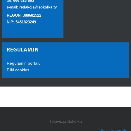
tel:
666 828 883
e-mail:
redakcja@sokolka.tv
REGON: 388681522
NIP: 5451823249
REGULAMIN
Regulamin portalu
Pliki cookies
Telewizja Sokółka
Back to top