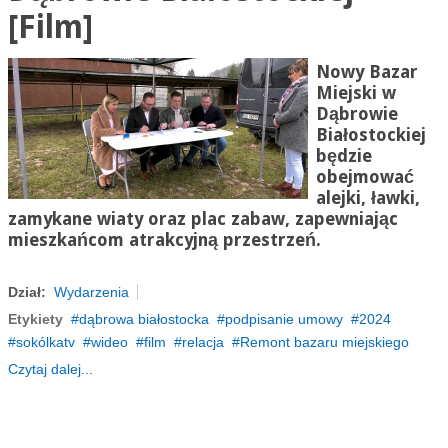
[Film]
Nowy Bazar
Miejski w
Dąbrowie
Białostockiej
będzie
obejmować
alejki, ławki,
zamykane wiaty oraz plac zabaw, zapewniając
mieszkańcom atrakcyjną przestrzeń.
Dział:
Wydarzenia
Etykiety
dąbrowa białostocka
podpisanie umowy
2024
sokólkatv
wideo
film
relacja
Remont bazaru miejskiego
Czytaj dalej...