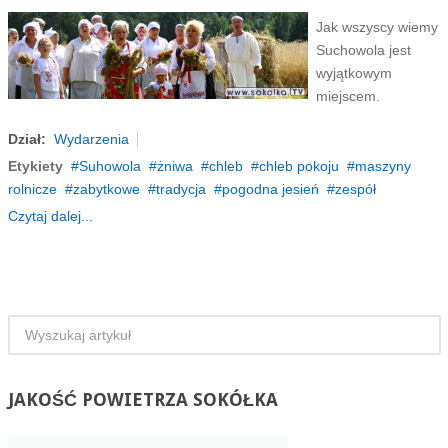
Jak wszyscy wiemy
Suchowola jest
wyjątkowym
miejscem.
Dział:
Wydarzenia
Etykiety
Suhowola
żniwa
chleb
chleb pokoju
maszyny
rolnicze
zabytkowe
tradycja
pogodna jesień
zespół
Czytaj dalej...
JAKOŚĆ
POWIETRZA SOKÓŁKA