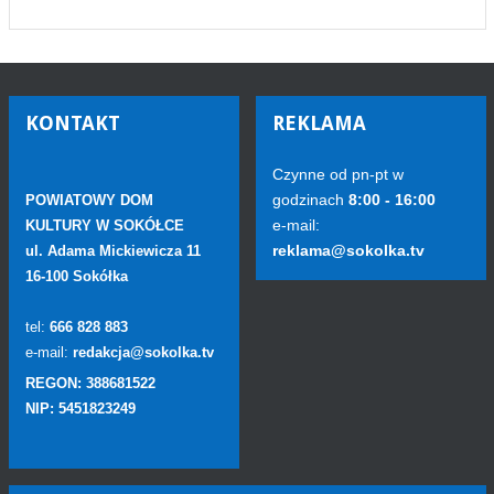
KONTAKT
REKLAMA
Czynne od pn-pt w
godzinach
8:00 - 16:00
POWIATOWY DOM
e-mail:
KULTURY W SOKÓŁCE
reklama@sokolka.tv
ul. Adama Mickiewicza 11
16-100 Sokółka
tel:
666 828 883
e-mail:
redakcja@sokolka.tv
REGON: 388681522
NIP: 5451823249