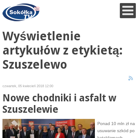
Wyświetlenie
artykułów z etykietą:
Szuszelewo
czwartek, 05 kwiecień 2018 12:00
Nowe chodniki i asfalt w
Szuszelewie
Ponad 10 mln zł na
usuwanie szkód po
kataklizmach.