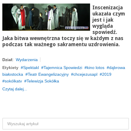
Inscenizacja
ukazała czym
jest i jak
wygląda
spowiedź.
Jaka bitwa wewnętrzna toczy się w każdym z nas
podczas tak ważnego sakramentu uzdrowienia.
Dział:
Wydarzenia
Etykiety
Spektakl
Tajemnica Spowiedzi
kino lotos
dąbrowa
białostocka
Teatr Ewangelizacyjny
chcejezusapl
2019
sokólkatv
Telewizja Sokółka
Czytaj dalej...