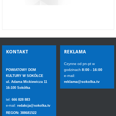
KONTAKT
REKLAMA
Czynne od pn-pt w
godzinach
8:00 - 16:00
POWIATOWY DOM
e-mail:
KULTURY W SOKÓŁCE
reklama@sokolka.tv
ul. Adama Mickiewicza 11
16-100 Sokółka
tel:
666 828 883
e-mail:
redakcja@sokolka.tv
REGON: 388681522