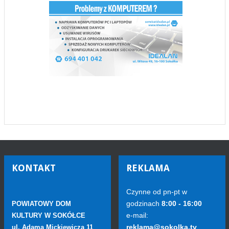
KONTAKT
REKLAMA
Czynne od pn-pt w
godzinach
8:00 - 16:00
POWIATOWY DOM
e-mail:
KULTURY W SOKÓŁCE
reklama@sokolka.tv
ul. Adama Mickiewicza 11