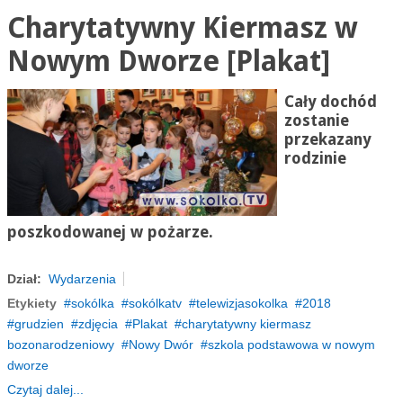
Charytatywny Kiermasz w
Nowym Dworze [Plakat]
Cały dochód
zostanie
przekazany
rodzinie
poszkodowanej w pożarze.
Dział:
Wydarzenia
Etykiety
sokólka
sokólkatv
telewizjasokolka
2018
grudzien
zdjęcia
Plakat
charytatywny kiermasz
bozonarodzeniowy
Nowy Dwór
szkola podstawowa w nowym
dworze
Czytaj dalej...