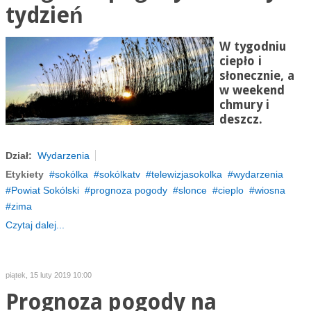
tydzień
W tygodniu
ciepło i
słonecznie, a
w weekend
chmury i
deszcz.
Dział:
Wydarzenia
Etykiety
sokólka
sokólkatv
telewizjasokolka
wydarzenia
Powiat Sokólski
prognoza pogody
slonce
cieplo
wiosna
zima
Czytaj dalej...
piątek, 15 luty 2019 10:00
Prognoza pogody na