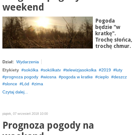
weekend
Pogoda
będzie "w
kratkę".
Trochę słońca,
trochę chmur.
Dział:
Wydarzenia
Etykiety
sokólka
sokólkatv
telewizjasokolka
2019
luty
prognoza pogody
wiosna
pogoda w kratke
cieplo
deszcz
slonce
Lód
zima
Czytaj dalej...
piątek, 07 wrzesień 2018 10:00
Prognoza pogody na