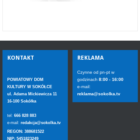
KONTAKT
REKLAMA
Czynne od pn-pt w
godzinach
8:00 - 16:00
POWIATOWY DOM
e-mail:
KULTURY W SOKÓŁCE
reklama@sokolka.tv
ul. Adama Mickiewicza 11
16-100 Sokółka
tel:
666 828 883
e-mail:
redakcja@sokolka.tv
REGON: 388681522
NIP: 5451823249