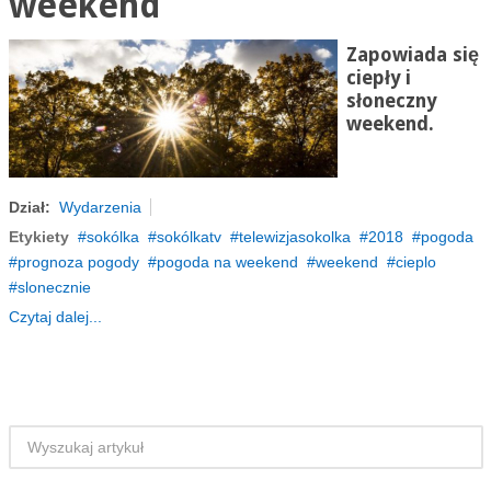
weekend
Zapowiada się
ciepły i
słoneczny
weekend.
Dział:
Wydarzenia
Etykiety
sokólka
sokólkatv
telewizjasokolka
2018
pogoda
prognoza pogody
pogoda na weekend
weekend
cieplo
slonecznie
Czytaj dalej...