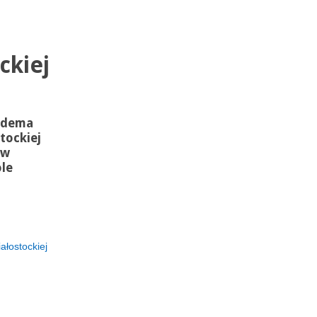
ckiej
odema
tockiej
ów
le
ałostockiej