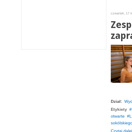
czwartek, 17 
Zesp
zapr
Dział:
Wyd
Etykiety
otwarte
L
sokólskieg
Czytaj dalej