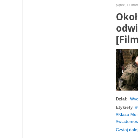
piątek, 17 mar
Okoł
odwi
[Film
Dział:
Wyd
Etykiety
Klasa Mu
wiadomośc
Czytaj dalej