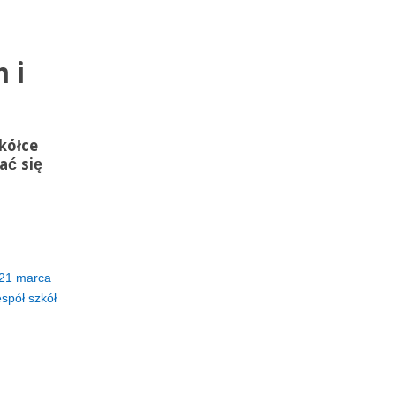
 i
okółce
ać się
21 marca
spół szkół