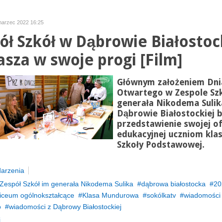
marzec 2022 16:25
ół Szkół w Dąbrowie Białostoc
asza w swoje progi [Film]
Głównym założeniem Dni
Otwartego w Zespole Szk
generała Nikodema Sulik
Dąbrowie Białostockiej b
przedstawienie swojej o
edukacyjnej uczniom kla
Szkoły Podstawowej.
arzenia
Zespół Szkół im generała Nikodema Sulika
dąbrowa białostocka
20
iceum ogólnokształcące
Klasa Mundurowa
sokólkatv
wiadomości 
o
wiadomości z Dąbrowy Białostockiej
...