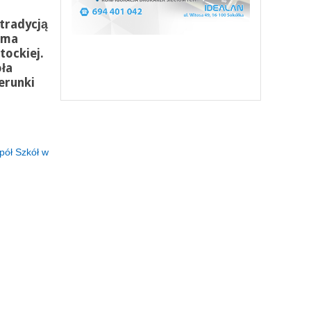
 tradycją
ema
tockiej.
ła
erunki
pół Szkół w