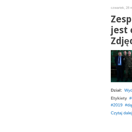
czwartek, 28 
Zesp
jest
Zdję
Dział:
Wyd
Etykiety
2019
dą
Czytaj dalej