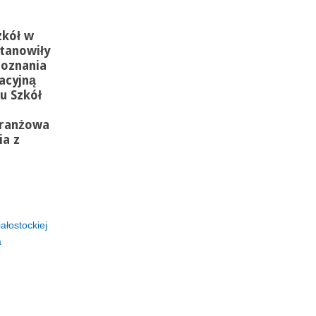
zkół w
tanowiły
poznania
acyjną
u Szkół
Branżowa
ia z
ałostockiej
a