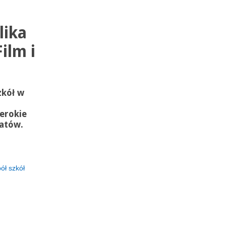
lika
ilm i
zkół w
zerokie
atów.
ół szkół