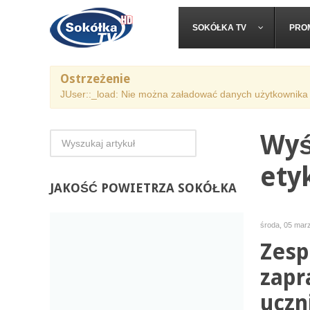
SOKÓŁKA TV
PRO
Ostrzeżenie
JUser::_load: Nie można załadować danych użytkownika 
Wyś
ety
JAKOŚĆ
POWIETRZA SOKÓŁKA
środa, 05 mar
Zesp
zapr
uczn