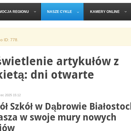
MOCJA REGIONU
NASZE CYKLE
KAMERY ONLINE
o ID: 778.
wietlenie artykułów z
kietą: dni otwarte
zec 2025 15:12
ół Szkół w Dąbrowie Białostoc
asza w swoje mury nowych
iów