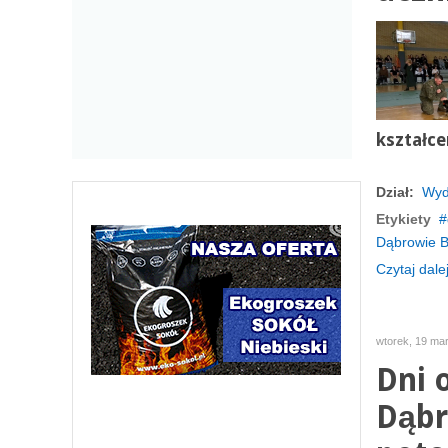
kształce
Dział:
Wyd
Etykiety
Dąbrowie Bi
Czytaj dalej
wtorek, 19 ma
Dni 
Dąbr