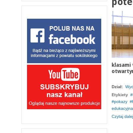
pote
klasami
otwarty
Dział:
Wyd
Etykiety
pokazy
edukacyjna
Czytaj dalej