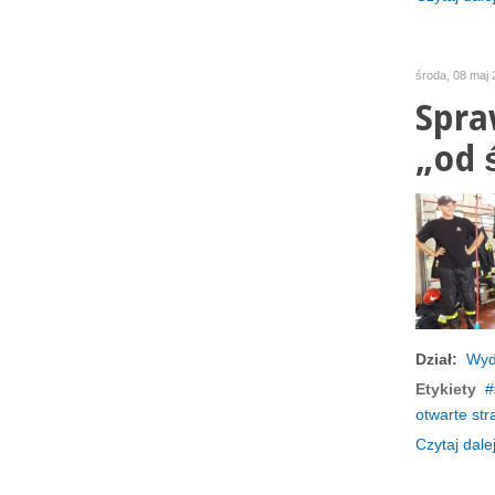
środa, 08 maj 
Spra
„od 
Dział:
Wyd
Etykiety
otwarte str
Czytaj dalej