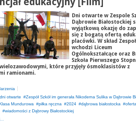
ncjał edukacyjny [Film]
Dni otwarte w Zespole S
Dąbrowie Białostockiej s
wyjątkową okazję do za
się z bogatą ofertą eduk
placówki. W skład Zespoł
wchodzi Liceum
Ogólnokształcące oraz 
Szkoła Pierwszego Stopn
 wielozawodowymi, które przyjęły ósmoklasistów z
mi ramionami.
arzenia
dni otwarte
Zespół Szkół im generała Nikodema Sulika w Dąbrowie Bi
Klasa Mundurowa
piłka ręczna
2024
dąbrowa białostocka
ofert
wiadomości z Dąbrowy Białostockiej
...