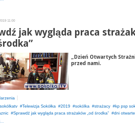
2019 11:00
wdź jak wygląda praca straża
środka”
„Dzień Otwartych Strażn
przed nami.
arzenia
sokólkatv
Telewizja Sokółka
2019
sokólka
strażacy
kp psp so
aznic
Sprawdź jak wygląda praca strażaków „od środka”
dni otwarte
...