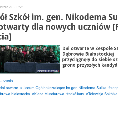
marzec 2019 15:28
ół Szkół im. gen. Nikodema Su
 otwarty dla nowych uczniów [F
cia]
Dni otwarte w Zespole S
Dąbrowie Białostockiej
przyciągnęły do siebie s
grono przyszłych kandyd
arzenia
dni otwarte
Liceum Ogólnokształcące im gen Nikodema Sulika
zesp
browa białostocka
Klasa Mundurowa
sokólkatv
Telewizja Sokółka
...