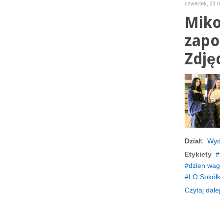
czwartek, 21 
Miko
zapoz
Zdję
Dział:
Wyd
Etykiety
dzien wag
LO Sokół
Czytaj dalej