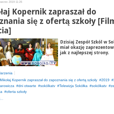
marzec 2019 11:26
łaj Kopernik zapraszał do
nania się z ofertą szkoły [Film
cia]
Dzisiaj Zespół Szkól w S
miał okazję zaprezentow
jak z najlepszej strony.
arzenia
Mikołaj Kopernik zapraszał do zapoznania się z ofertą szkoły
2019
arowicza
dni otwarte
sokólkatv
Telewizja Sokółka
sokólkatv
ze
ka
oferta szkoły
...