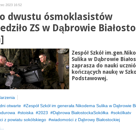
zec 2023 16:52
o dwustu ósmoklasistów
edziło ZS w Dąbrowie Białosto
]
Zespół Szkół im.gen.
Nik
Sulika w Dąbrowie Białos
zaprasza do nauki uczni
kończących naukę w Szko
Podstawowej.
arzenia
dni otwarte
Zespół Szkół im generała Nikodema Sulika w Dąbrowie Bi
ndurowa
stoiska
2023
Dąbrowa BiałostockaSokółka
sokólkatv
i z powiatu sokólskiego
wiadomości z Dąbrowy Białostockiej
...