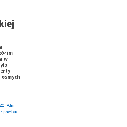
kiej
a
ół im
a w
yło
ferty
s ósmych
22
dni
z powiatu