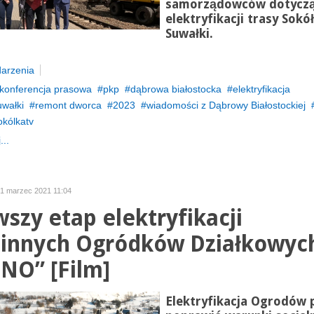
samorządowców dotycz
elektryfikacji trasy Sokó
Suwałki.
arzenia
konferencja prasowa
pkp
dąbrowa białostocka
elektryfikacja
wałki
remont dworca
2023
wiadomości z Dąbrowy Białostockiej
okólkatv
...
01 marzec 2021 11:04
wszy etap elektryfikacji
innych Ogródków Działkowyc
NO” [Film]
Elektryfikacja Ogrodów 