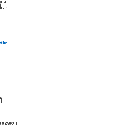
ąca
łka-
film
h
pozwoli