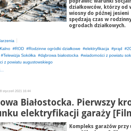
poprawić warunki socjal
działkowców, którzy od 
wiosny do późnej jesieni
spędzają czas w rodzinn
ogrodach działkowych.
arzenia
Kalno
ROD
Rodzinne ogródki działkowe
elektryfikacja
prąd
2
Telewizja Sokółka
dąbrowa białostocka
wiadomości z powiatu sok
i z powiatu augustowskiego
...
18 styczeń 2021 16:44
owa Białostocka. Pierwszy kr
unku elektryfikacji garaży [Fil
Kompleks garażów przy u