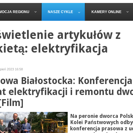
MOCJA REGIONU
NASZE CYKLE
KAMERY ONLINE
wietlenie artykułów z
kietą: elektryfikacja
rpień 2023 16:58
owa Białostocka: Konferencja
t elektryfikacji i remontu dw
[Film]
Na peronie dworca Polsk
Kolei Państwowych odbył
konferencja prasowa z u