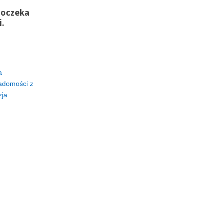
doczeka
i.
a
adomości z
zja