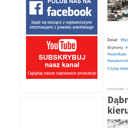
Dział:
Wyd
Etykiety
sokólkatv
wiadomośc
Czytaj dalej
poniedziałek, 
Dąbr
kier