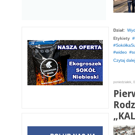
Dział:
Wyd
Etykiety
SokółkaSu
wideo
s
Czytaj dalej
poniedziałek, 
Pier
Rodz
„KAL