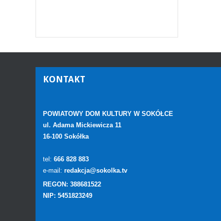
KONTAKT
POWIATOWY DOM KULTURY W SOKÓŁCE
ul. Adama Mickiewicza 11
16-100 Sokółka
tel:
666 828 883
e-mail:
redakcja@sokolka.tv
REGON: 388681522
NIP: 5451823249