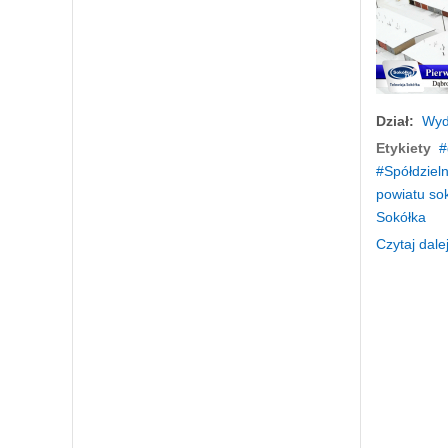
Dział:
Wyd
Etykiety
Spółdziel
powiatu so
Sokółka
Czytaj dalej