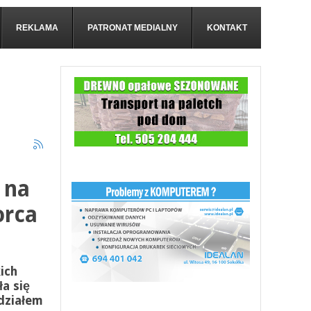
REKLAMA
PATRONAT MEDIALNY
KONTAKT
 na
orca
ich
a się
działem