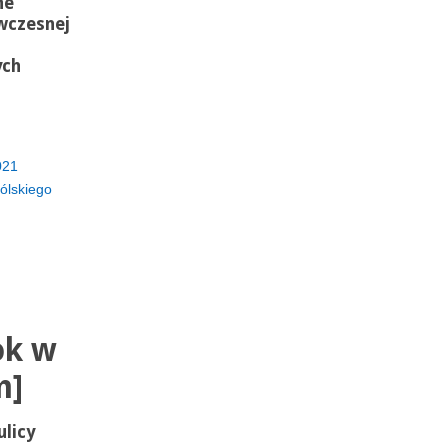
ne
wczesnej
ych
021
ólskiego
ok w
m]
licy