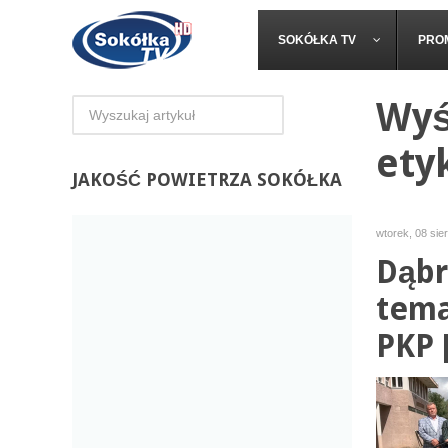
SOKÓŁKA TV
PRO
Wyś
ety
JAKOŚĆ
POWIETRZA SOKÓŁKA
wtorek, 08 sie
Dąbr
tema
PKP 