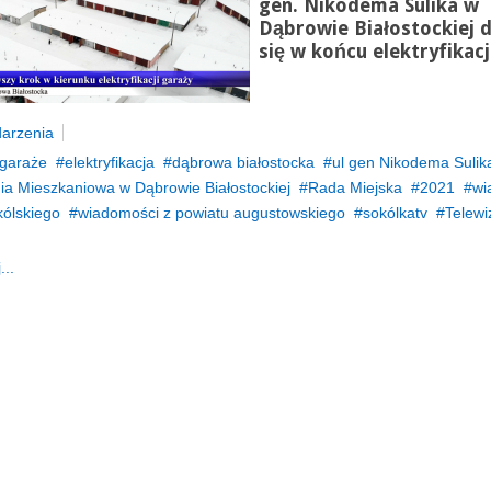
gen. Nikodema Sulika w
Dąbrowie Białostockiej 
się w końcu elektryfikacj
arzenia
garaże
elektryfikacja
dąbrowa białostocka
ul gen Nikodema Sulik
nia Mieszkaniowa w Dąbrowie Białostockiej
Rada Miejska
2021
wi
kólskiego
wiadomości z powiatu augustowskiego
sokólkatv
Telewi
...