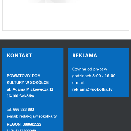
KONTAKT
REKLAMA
Czynne od pn-pt w
godzinach
8:00 - 16:00
POWIATOWY DOM
e-mail:
KULTURY W SOKÓŁCE
reklama@sokolka.tv
ul. Adama Mickiewicza 11
16-100 Sokółka
tel:
666 828 883
e-mail:
redakcja@sokolka.tv
REGON: 388681522