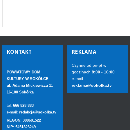
KONTAKT
REKLAMA
Czynne od pn-pt w
godzinach
8:00 - 16:00
POWIATOWY DOM
e-mail:
KULTURY W SOKÓŁCE
reklama@sokolka.tv
ul. Adama Mickiewicza 11
16-100 Sokółka
tel:
666 828 883
e-mail:
redakcja@sokolka.tv
REGON: 388681522
NIP: 5451823249