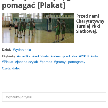
pomagać [Plakat]
Przed nami
Charytatywny
Turniej Piłki
Siatkowej.
Dział:
Wydarzenia
Etykiety
sokólka
sokólkatv
telewizjasokolka
2019
luty
Plakat
joanna szylak
pomoc
gramy i pomagamy
Czytaj dalej...