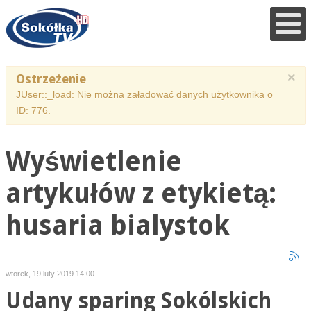
×
Ostrzeżenie
JUser::_load: Nie można załadować danych użytkownika o
ID: 776.
Wyświetlenie
artykułów z etykietą:
husaria bialystok
wtorek, 19 luty 2019 14:00
Udany sparing Sokólskich