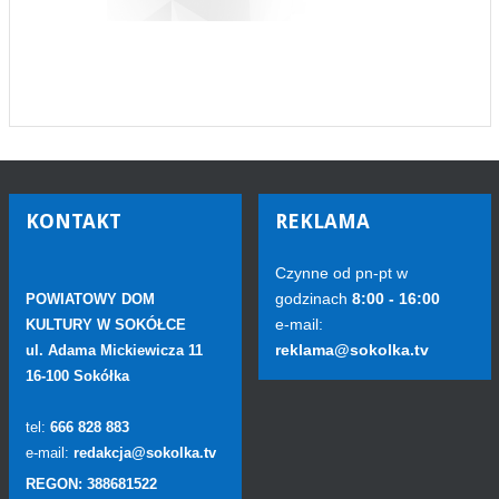
KONTAKT
REKLAMA
Czynne od pn-pt w
godzinach
8:00 - 16:00
POWIATOWY DOM
e-mail:
KULTURY W SOKÓŁCE
reklama@sokolka.tv
ul. Adama Mickiewicza 11
16-100 Sokółka
tel:
666 828 883
e-mail:
redakcja@sokolka.tv
REGON: 388681522