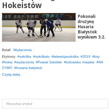
Hokeistów
Pokonali
drużynę
Husaria
Białystok
wynikiem 3:2.
Dział:
Wydarzenia
Etykiety
sokólka
sokólkatv
telewizjasokolka
2019
luty
hokej
wydarzenia
Powiat Sokólski
lodowisko miejskie
NA
ŻYWO
husaria bialystok
Czytaj dalej...