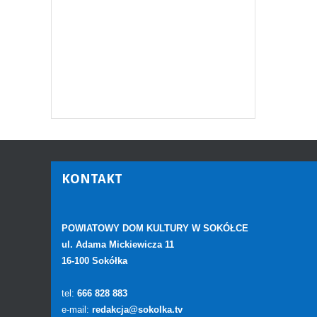
KONTAKT
POWIATOWY DOM KULTURY W SOKÓŁCE
ul. Adama Mickiewicza 11
16-100 Sokółka
tel:
666 828 883
e-mail:
redakcja@sokolka.tv