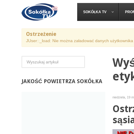
SOKÓŁKA TV
PRO
Ostrzeżenie
JUser::_load: Nie można załadować danych użytkownika 
Wyś
ety
JAKOŚĆ
POWIETRZA SOKÓŁKA
niedziela, 19 
Ostr
sąsi