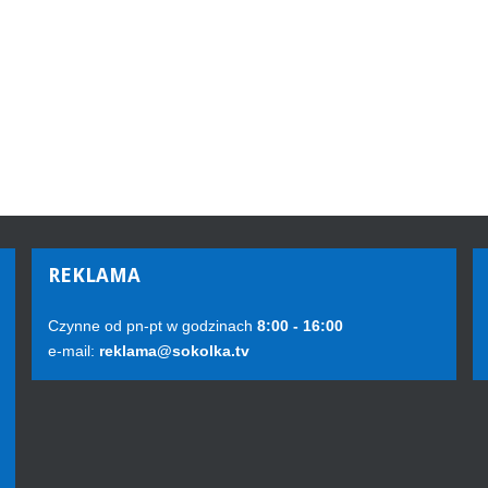
REKLAMA
Czynne od pn-pt w godzinach
8:00 - 16:00
e-mail:
reklama@sokolka.tv