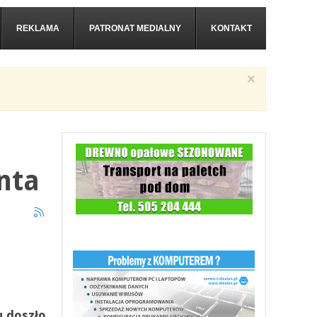
REKLAMA
PATRONAT MEDIALNY
KONTAKT
×
nta
u doszło