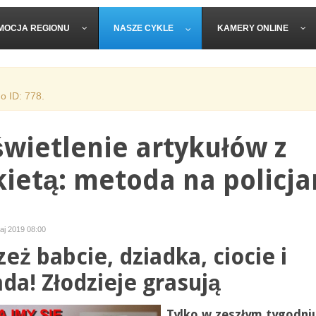
MOCJA REGIONU
NASZE CYKLE
KAMERY ONLINE
o ID: 778.
wietlenie artykułów z
kietą: metoda na policja
maj 2019 08:00
zeż babcie, dziadka, ciocie i
ada! Złodzieje grasują
Tylko w zeszłym tygodni