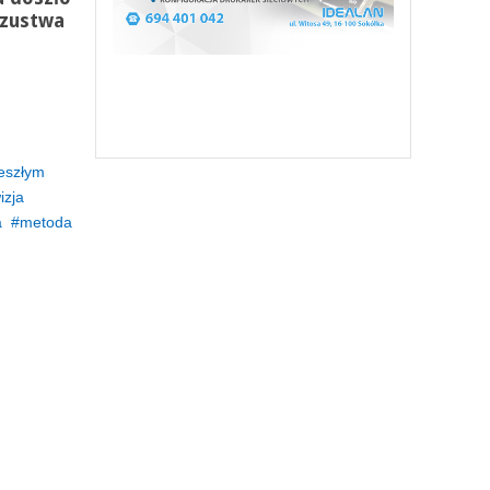
szustwa
eszłym
izja
a
metoda