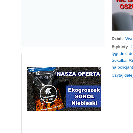
Dział:
Wyd
Etykiety
tygodniu d
Sokółka
na policjan
Czytaj dalej