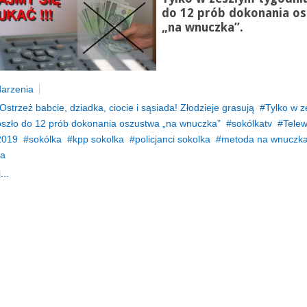
do 12 prób dokonania o
„na wnuczka”.
arzenia
Ostrzeż babcie, dziadka, ciocie i sąsiada! Złodzieje grasują
Tylko w z
oszło do 12 prób dokonania oszustwa „na wnuczka”
sokólkatv
Telew
2019
sokólka
kpp sokolka
policjanci sokolka
metoda na wnuczk
ta
...