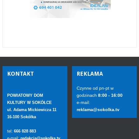
KONTAKT
REKLAMA
Czynne od pn-pt w
godzinach
8:00 - 16:00
POWIATOWY DOM
e-mail:
KULTURY W SOKÓŁCE
reklama@sokolka.tv
ul. Adama Mickiewicza 11
16-100 Sokółka
tel:
666 828 883
e-mail:
redakcja@sokolka.tv