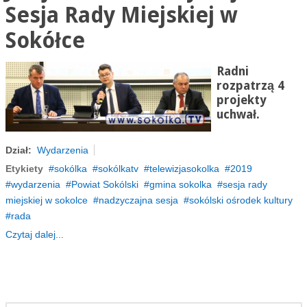
Sesja Rady Miejskiej w
Sokółce
Radni
rozpatrzą 4
projekty
uchwał.
Dział:
Wydarzenia
Etykiety
sokólka
sokólkatv
telewizjasokolka
2019
wydarzenia
Powiat Sokólski
gmina sokolka
sesja rady
miejskiej w sokolce
nadzyczajna sesja
sokólski ośrodek kultury
rada
Czytaj dalej...