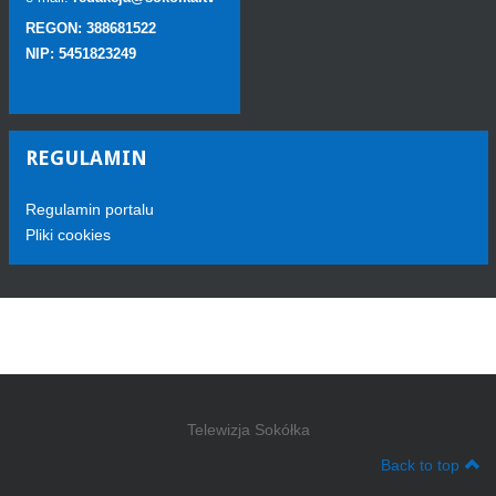
REGON: 388681522
NIP: 5451823249
REGULAMIN
Regulamin portalu
Pliki cookies
Telewizja Sokółka
Back to top