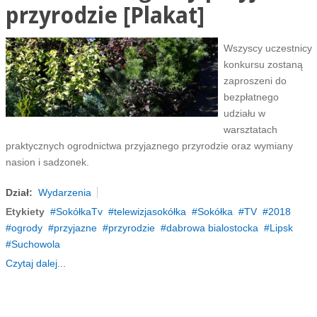
przyrodzie [Plakat]
Wszyscy uczestnicy
konkursu zostaną
zaproszeni do
bezpłatnego
udziału w
warsztatach
praktycznych ogrodnictwa przyjaznego przyrodzie oraz wymiany
nasion i sadzonek.
Dział:
Wydarzenia
Etykiety
SokółkaTv
telewizjasokółka
Sokółka
TV
2018
ogrody
przyjazne
przyrodzie
dabrowa bialostocka
Lipsk
Suchowola
Czytaj dalej...