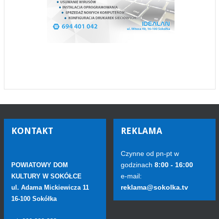
KONTAKT
REKLAMA
Czynne od pn-pt w
godzinach
8:00 - 16:00
POWIATOWY DOM
e-mail:
KULTURY W SOKÓŁCE
reklama@sokolka.tv
ul. Adama Mickiewicza 11
16-100 Sokółka