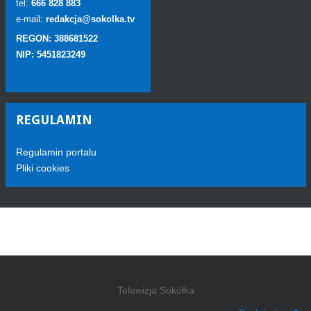
tel:
666 828 883
e-mail:
redakcja@sokolka.tv
REGON: 388681522
NIP: 5451823249
REGULAMIN
Regulamin portalu
Pliki cookies
Telewizja Sokółka