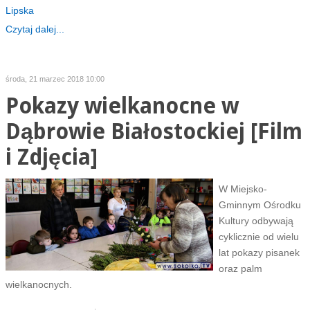
Lipska
Czytaj dalej...
środa, 21 marzec 2018 10:00
Pokazy wielkanocne w
Dąbrowie Białostockiej [Film
i Zdjęcia]
W Miejsko-
Gminnym Ośrodku
Kultury odbywają
cyklicznie od wielu
lat pokazy pisanek
oraz palm
wielkanocnych.