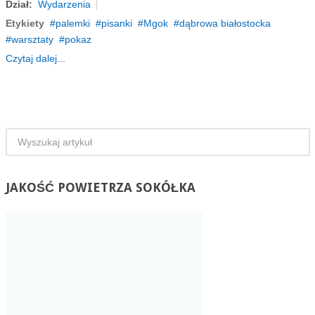
Dział:
Wydarzenia
Etykiety
palemki
pisanki
Mgok
dąbrowa białostocka
warsztaty
pokaz
Czytaj dalej...
JAKOŚĆ
POWIETRZA SOKÓŁKA