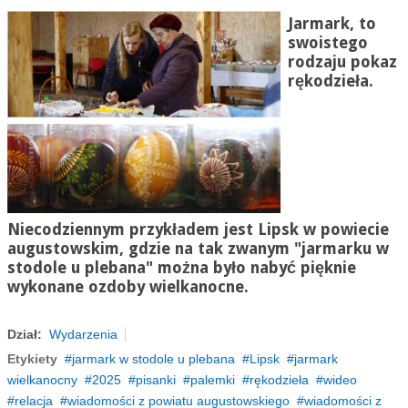
Jarmark, to
swoistego
rodzaju pokaz
rękodzieła.
Niecodziennym przykładem jest Lipsk w powiecie
augustowskim, gdzie na tak zwanym "jarmarku w
stodole u plebana" można było nabyć pięknie
wykonane ozdoby wielkanocne.
Dział:
Wydarzenia
Etykiety
jarmark w stodole u plebana
Lipsk
jarmark
wielkanocny
2025
pisanki
palemki
rękodzieła
wideo
relacja
wiadomości z powiatu augustowskiego
wiadomości z