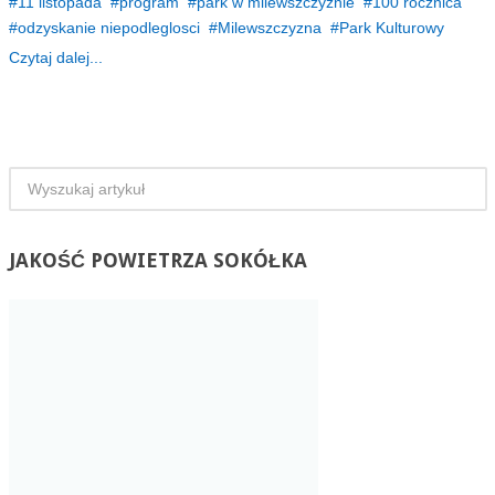
11 listopada
program
park w milewszczyznie
100 rocznica
odzyskanie niepodleglosci
Milewszczyzna
Park Kulturowy
Czytaj dalej...
JAKOŚĆ
POWIETRZA SOKÓŁKA