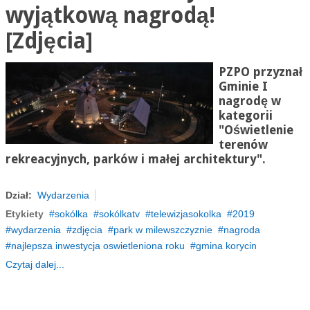
wyjątkową nagrodą!
[Zdjęcia]
PZPO przyznał
Gminie I
nagrodę w
kategorii
"Oświetlenie
terenów
rekreacyjnych, parków i małej architektury".
Dział:
Wydarzenia
Etykiety
sokólka
sokólkatv
telewizjasokolka
2019
wydarzenia
zdjęcia
park w milewszczyznie
nagroda
najlepsza inwestycja oswietleniona roku
gmina korycin
Czytaj dalej...