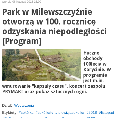
wtorek, 06 listopad 2018 16:00
Park w Milewszczyźnie
otworzą w 100. rocznicę
odzyskania niepodległości
[Program]
Huczne
obchody
100lecia w
Korycinie. W
programie
jest m.in.
wmurowanie "kapsuły czasu", koncert zespołu
PRYMAKI oraz pokaz sztucznych ogni.
Dział:
Wydarzenia
Etykiety
sokólka
sokólkatv
telewizjasokolka
2018
listopad