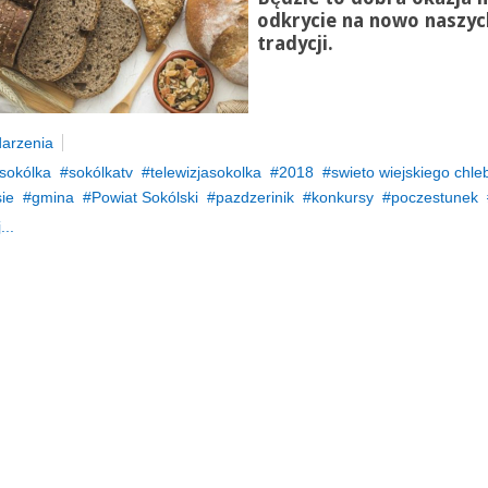
odkrycie na nowo naszyc
tradycji.
arzenia
sokólka
sokólkatv
telewizjasokolka
2018
swieto wiejskiego chle
ie
gmina
Powiat Sokólski
pazdzerinik
konkursy
poczestunek
...