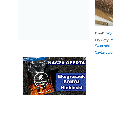
Dział:
Wyd
Etykiety
wierzchles
Czytaj dalej