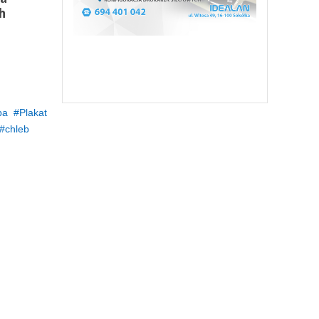
h
ba
Plakat
chleb