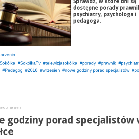
Sprawdź, w które dni są
dostępne porady prawni
psychiatry, psychologa i
pedagoga.
arzenia
Sokółka
SokółkaTv
telewizjasokółka
porady
prawnik
psychiat
Pedagog
2018
wrzesień
nowe godziny porad specjalistów
po
...
pień 2018 09:00
 godziny porad specjalistów
łce