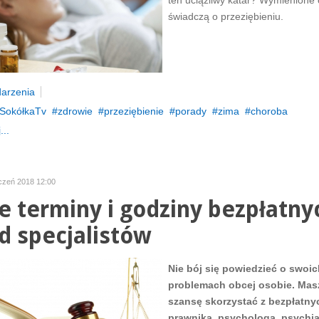
ten uciążliwy katar? Wymienione
świadczą o przeziębieniu.
arzenia
SokółkaTv
zdrowie
przeziębienie
porady
zima
choroba
...
yczeń 2018 12:00
 terminy i godziny bezpłatny
d specjalistów
Nie bój się powiedzieć o swoic
problemach obcej osobie. Masz
szansę skorzystać z bezpłatny
prawnika, psychologa, psychia