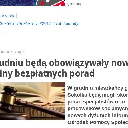
grudniu.
arzenia
Sokółka
SokółkaTv
2017
vat
porady
...
istopad 2017 10:00
udniu będą obowiązywały no
iny bezpłatnych porad
W grudniu mieszkańcy 
Sokółka będą mogli skor
porad specjalistów oraz
pracowników socjalnych
nowych dyżurach inform
Ośrodek Pomocy Społec