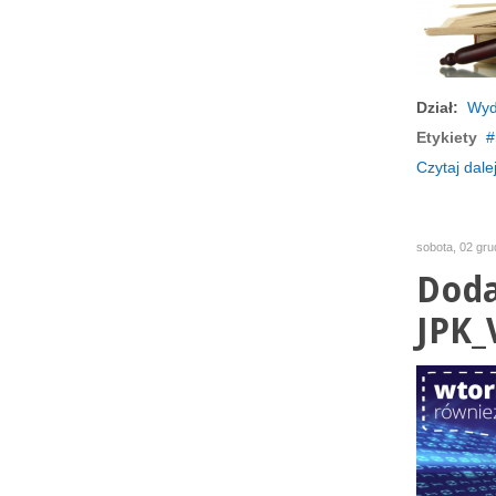
Dział:
Wyd
Etykiety
Czytaj dalej
sobota, 02 gru
Doda
JPK_