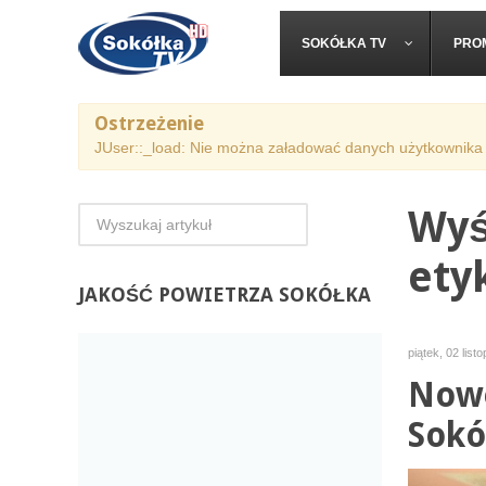
SOKÓŁKA TV
PRO
Ostrzeżenie
JUser::_load: Nie można załadować danych użytkownika 
Wyś
ety
JAKOŚĆ
POWIETRZA SOKÓŁKA
piątek, 02 list
Nowe
Sokó