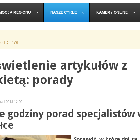
MOCJA REGIONU
NASZE CYKLE
KAMERY ONLINE
o ID: 776.
wietlenie artykułów z
kietą: porady
opad 2018 12:00
 godziny porad specjalistów
łce
Sprawdź, w które dni są