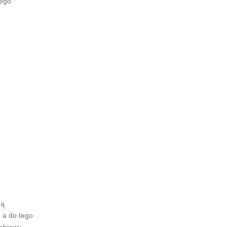
zego
ną
, a do tego