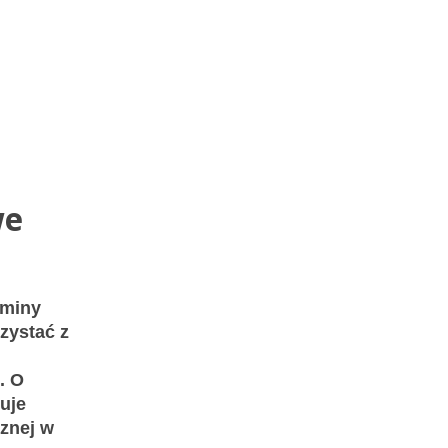
we
gminy
zystać z
. O
uje
znej w