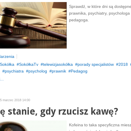
Sprawdź, w które dni są dostępn
prawnika, psychiatry, psychologa 
pedagoga.
arzenia
Sokółka
SokółkaTv
telewizjasokółka
porady specjalistów
2018
psychiatra
psycholog
prawnik
Pedagog
...
05 marzec 2018 14:00
ię stanie, gdy rzucisz kawę?
Kofeina to taka specyficzna mies