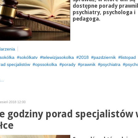
dostępne porady prawni
psychiatry, psychologa i
pedagoga.
arzenia
sokólka
sokólkatv
telewizjasokolka
2018
pazdziernik
listopad
ad specjalistów
opssokolka
porady
prawnik
psychiatra
psych
...
zesień 2018 12:00
 godziny porad specjalistów
łce