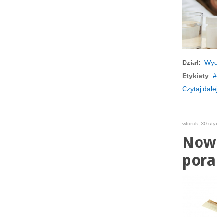
Dział:
Wyd
Etykiety
Czytaj dalej
wtorek, 30 st
Nowe
pora