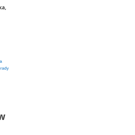
ka,
ra
rady
 w