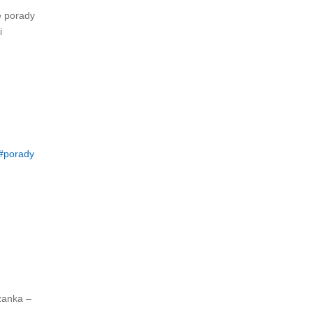
e porady
i
porady
zanka –