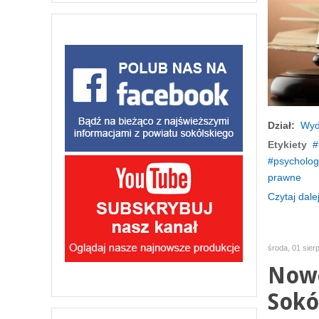
Dział:
Wyd
Etykiety
psycholog
prawne
Czytaj dalej
środa, 01 sier
Nowe
Sokó