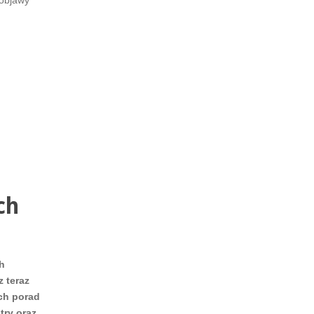
 objawy
ch
h
 teraz
ch porad
try oraz