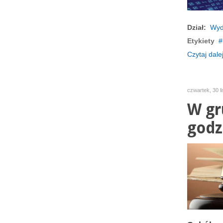
Dział:
Wyd
Etykiety
Czytaj dalej
czwartek, 30 l
W gr
godz