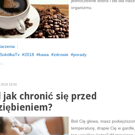
jednocześnie dobra i zła dla nas
organizmu.
arzenia
SokółkaTv
2018
kawa
zdrowie
porady
...
y 2018 18:00
d jak chronić się przed
ziębieniem?
Boli Cię głowa, masz podwyższo
temperaturę, drapie Cię w gardle