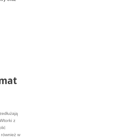
emat
zedłużają
Wtorki z
lić
 również w