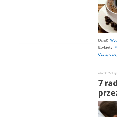
Dział:
Wyd
Etykiety
Czytaj dalej
wtorek, 27 lut
7 ra
prze