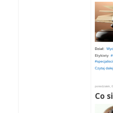
Dział:
Wyd
Etykiety
specjalisci
Czytaj dalej
poniedziałek, 
Co s