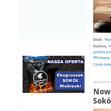
Dział:
Wyd
Etykiety
godziny por
Pedagog
Czytaj dalej
wtorek, 04 wr
Nowe
Sokó