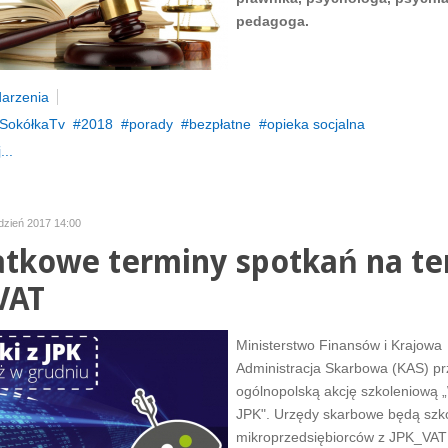
pedagoga.
arzenia
SokółkaTv
2018
porady
bezpłatne
opieka socjalna
...
dzień 2017 14:00
tkowe terminy spotkań na t
VAT
Ministerstwo Finansów i Krajowa
Administracja Skarbowa (KAS) pr
ogólnopolską akcję szkoleniową „
JPK". Urzędy skarbowe będą szko
mikroprzedsiębiorców z JPK_VAT