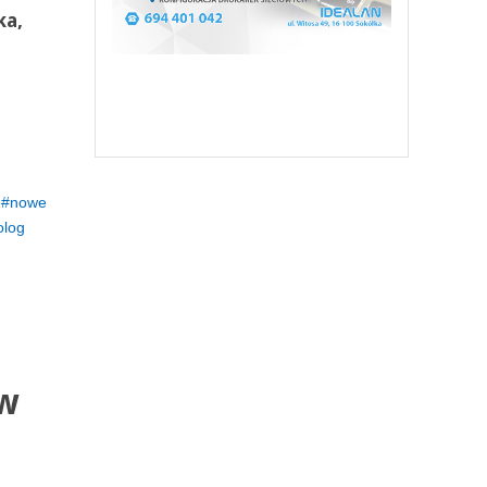
ka,
nowe
olog
 w