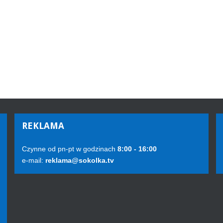
REKLAMA
Czynne od pn-pt w godzinach
8:00 - 16:00
e-mail:
reklama@sokolka.tv