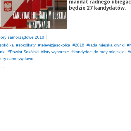
mandat radnego ubiegać
będzie 27 kandydatów.
ory samorządowe 2018
sokólka
sokólkatv
telewizjasokolka
2018
rada miejska krynki
nki
Powiat Sokólski
listy wyborcze
kandydaci do rady miejskjiej
ory samorządowe
...