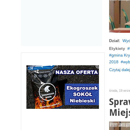
Dział:
Wyd
Etykiety
gmina Kry
2018
wyb
Czytaj dalej
środa, 19 wrz
Spra
Miej