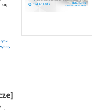
 się
Krynki
wybory
cze]
o