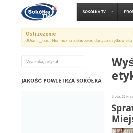
SOKÓŁKA TV
PRO
Ostrzeżenie
JUser::_load: Nie można załadować danych użytkownika 
Wyś
ety
JAKOŚĆ
POWIETRZA SOKÓŁKA
środa, 19 wrz
Spra
Miej