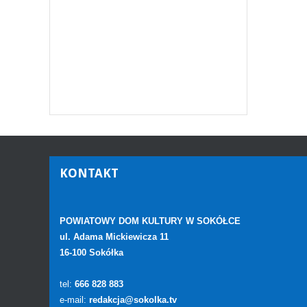
KONTAKT
POWIATOWY DOM KULTURY W SOKÓŁCE
ul. Adama Mickiewicza 11
16-100 Sokółka
tel:
666 828 883
e-mail:
redakcja@sokolka.tv