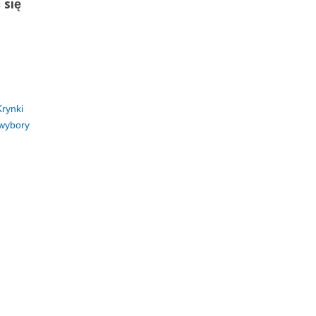
 się
Krynki
wybory