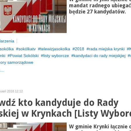
mandat radnego ubiegać
będzie 27 kandydatów.
arzenia
sokólka
sokólkatv
telewizjasokolka
2018
rada miejska krynki
nki
Powiat Sokólski
listy wyborcze
kandydaci do rady miejskjiej
ory samorządowe
...
esień 2018 12:12
wdź kto kandyduje do Rady
skiej w Krynkach [Listy Wybor
W gminie Krynki łącznie 