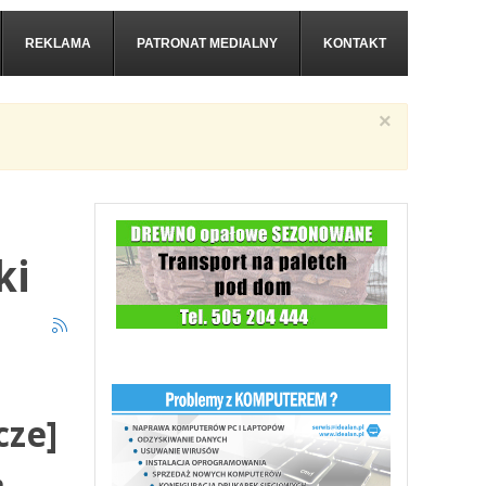
REKLAMA
PATRONAT MEDIALNY
KONTAKT
×
ki
cze]
o