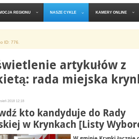
MOCJA REGIONU
NASZE CYKLE
KAMERY ONLINE
o ID: 776.
wietlenie artykułów z
kietą: rada miejska kryn
esień 2018 12:18
wdź kto kandyduje do Rady
skiej w Krynkach [Listy Wybor
W gminie Krynki łącznie 