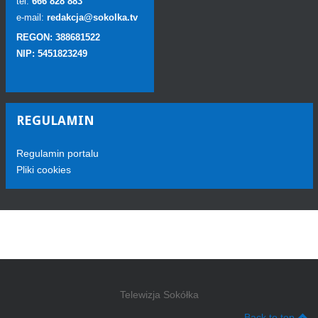
tel:
666 828 883
e-mail:
redakcja@sokolka.tv
REGON: 388681522
NIP: 5451823249
REGULAMIN
Regulamin portalu
Pliki cookies
Telewizja Sokółka
Back to top