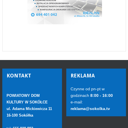
KONTAKT
REKLAMA
Czynne od pn-pt w
godzinach
8:00 - 16:00
POWIATOWY DOM
e-mail:
KULTURY W SOKÓŁCE
reklama@sokolka.tv
ul. Adama Mickiewicza 11
16-100 Sokółka