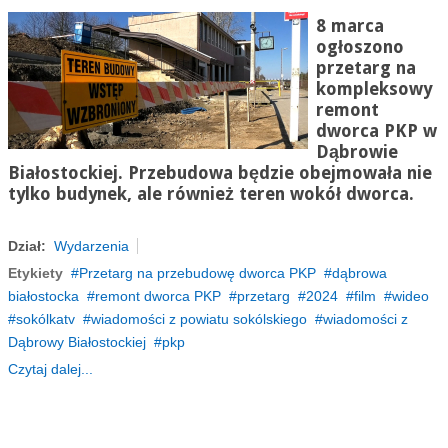
8 marca
ogłoszono
przetarg na
kompleksowy
remont
dworca PKP w
Dąbrowie
Białostockiej. Przebudowa będzie obejmowała nie
tylko budynek, ale również teren wokół dworca.
Dział:
Wydarzenia
Etykiety
Przetarg na przebudowę dworca PKP
dąbrowa
białostocka
remont dworca PKP
przetarg
2024
film
wideo
sokólkatv
wiadomości z powiatu sokólskiego
wiadomości z
Dąbrowy Białostockiej
pkp
Czytaj dalej...