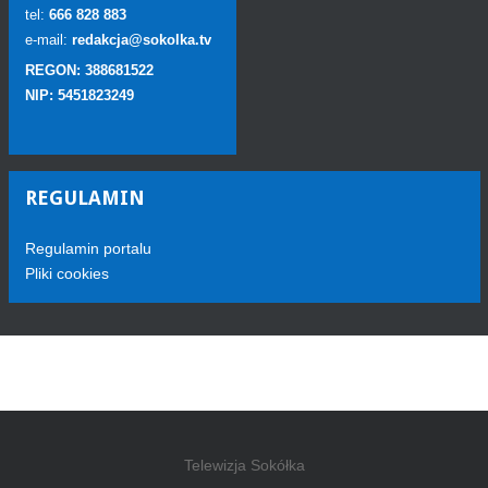
tel:
666 828 883
e-mail:
redakcja@sokolka.tv
REGON: 388681522
NIP: 5451823249
REGULAMIN
Regulamin portalu
Pliki cookies
Telewizja Sokółka