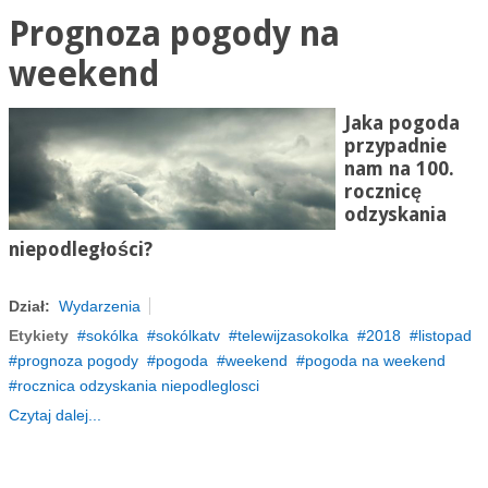
Prognoza pogody na
weekend
Jaka pogoda
przypadnie
nam na 100.
rocznicę
odzyskania
niepodległości?
Dział:
Wydarzenia
Etykiety
sokólka
sokólkatv
telewijzasokolka
2018
listopad
prognoza pogody
pogoda
weekend
pogoda na weekend
rocznica odzyskania niepodleglosci
Czytaj dalej...