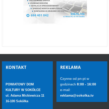
KONTAKT
REKLAMA
Czynne od pn-pt w
godzinach
8:00 - 16:00
POWIATOWY DOM
e-mail:
KULTURY W SOKÓŁCE
reklama@sokolka.tv
ul. Adama Mickiewicza 11
16-100 Sokółka