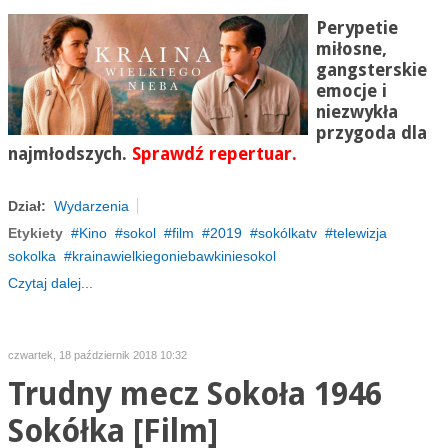
Perypetie
miłosne,
gangsterskie
emocje i
niezwykła
przygoda dla
najmłodszych.
Sprawdź repertuar.
Dział:
Wydarzenia
Etykiety
Kino
sokol
film
2019
sokólkatv
telewizja
sokolka
krainawielkiegoniebawkiniesokol
Czytaj dalej...
czwartek, 18 październik 2018 10:32
Trudny mecz Sokoła 1946
Sokółka [Film]