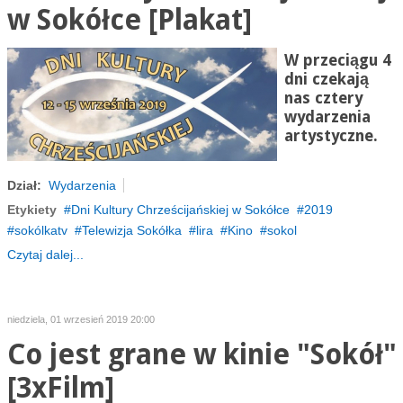
w Sokółce [Plakat]
W przeciągu 4
dni czekają
nas cztery
wydarzenia
artystyczne.
Dział:
Wydarzenia
Etykiety
Dni Kultury Chrześcijańskiej w Sokółce
2019
sokólkatv
Telewizja Sokółka
lira
Kino
sokol
Czytaj dalej...
niedziela, 01 wrzesień 2019 20:00
Co jest grane w kinie "Sokół"
[3xFilm]