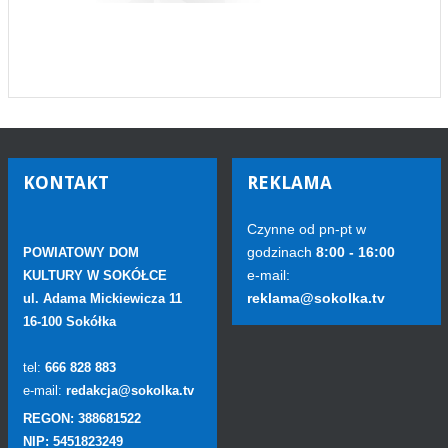
KONTAKT
REKLAMA
Czynne od pn-pt w
godzinach
8:00 - 16:00
POWIATOWY DOM
e-mail:
KULTURY W SOKÓŁCE
reklama@sokolka.tv
ul. Adama Mickiewicza 11
16-100 Sokółka
tel:
666 828 883
e-mail:
redakcja@sokolka.tv
REGON: 388681522
NIP: 5451823249