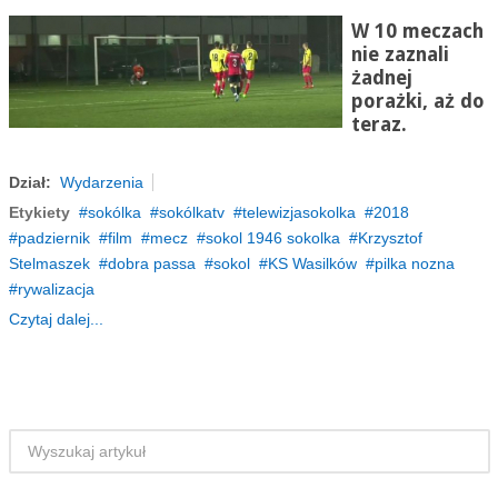
W 10 meczach
nie zaznali
żadnej
porażki, aż do
teraz.
Dział:
Wydarzenia
Etykiety
sokólka
sokólkatv
telewizjasokolka
2018
padziernik
film
mecz
sokol 1946 sokolka
Krzysztof
Stelmaszek
dobra passa
sokol
KS Wasilków
pilka nozna
rywalizacja
Czytaj dalej...