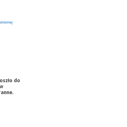
inionej
oszło do
 w
ranne.