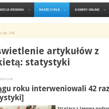
MOCJA REGIONU
NASZE CYKLE
KAMERY ONLINE
o ID: 776.
wietlenie artykułów z
ietą: statystyki
 2019 12:00
ągu roku interweniowali 42 ra
ystyki]
Strażacy z Janowa pods