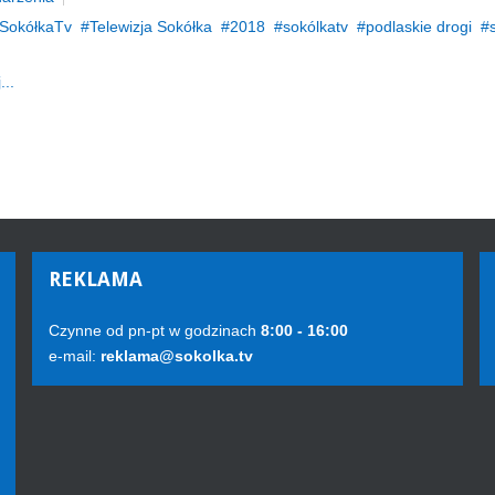
SokółkaTv
Telewizja Sokółka
2018
sokólkatv
podlaskie drogi
...
REKLAMA
Czynne od pn-pt w godzinach
8:00 - 16:00
e-mail:
reklama@sokolka.tv