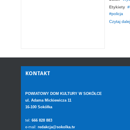
Etykiety
policja
Czytaj dalej
KONTAKT
POWIATOWY DOM KULTURY W SOKÓŁCE
ul. Adama Mickiewicza 11
16-100 Sokółka
tel:
666 828 883
e-mail:
redakcja@sokolka.tv