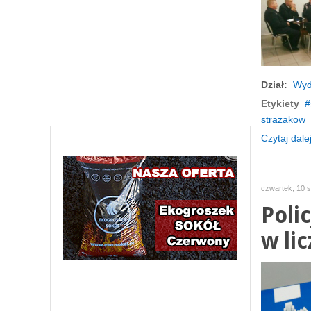
Dział:
Wyd
Etykiety
strazakow
Czytaj dalej
czwartek, 10 
Poli
w li