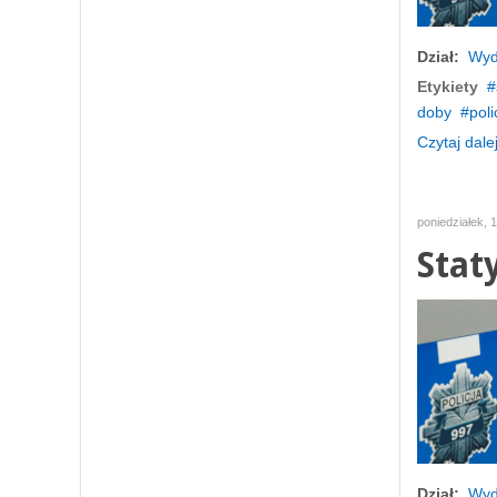
Dział:
Wyd
Etykiety
doby
poli
Czytaj dalej
poniedziałek, 
Stat
Dział:
Wyd