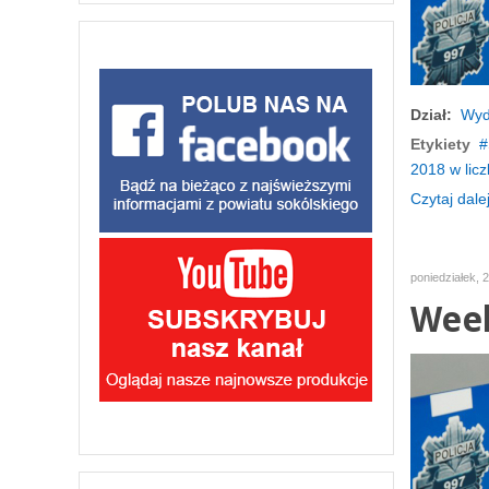
Dział:
Wyd
Etykiety
2018 w licz
Czytaj dalej
poniedziałek, 
Wee