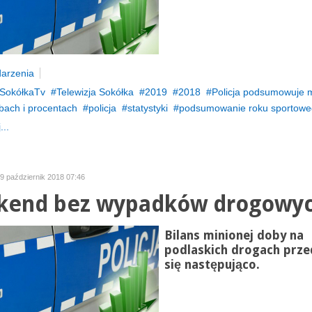
arzenia
SokółkaTv
Telewizja Sokółka
2019
2018
Policja podsumowuje m
bach i procentach
policja
statystyki
podsumowanie roku sportow
...
29 październik 2018 07:46
kend bez wypadków drogowy
Bilans minionej doby na
podlaskich drogach prze
się następująco.