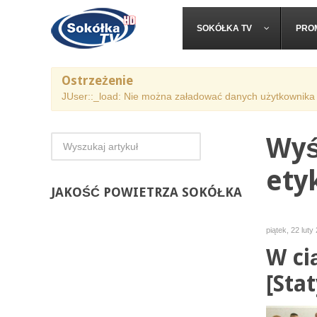
SOKÓŁKA TV
PRO
Ostrzeżenie
JUser::_load: Nie można załadować danych użytkownika 
Wyś
etyk
JAKOŚĆ
POWIETRZA SOKÓŁKA
piątek, 22 luty
W ci
[Stat