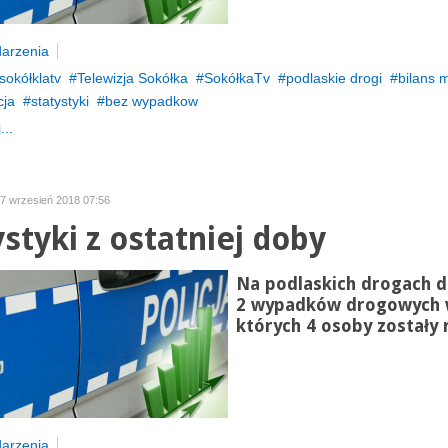
arzenia
sokółklatv
Telewizja Sokółka
SokółkaTv
podlaskie drogi
bilans m
cja
statystyki
bez wypadkow
...
17 wrzesień 2018 07:56
ystyki z ostatniej doby
Na podlaskich drogach d
2 wypadków drogowych
których 4 osoby zostały 
arzenia