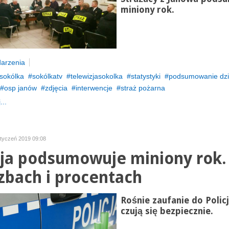
miniony rok.
arzenia
sokólka
sokólkatv
telewizjasokolka
statystyki
podsumowanie dzi
osp janów
zdjęcia
interwencje
straż pożarna
...
styczeń 2019 09:08
cja podsumowuje miniony rok.
czbach i procentach
Rośnie zaufanie do Policj
czują się bezpiecznie.