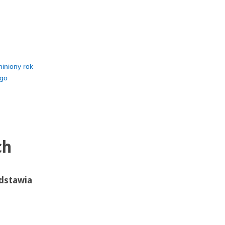
iniony rok
ego
ch
dstawia