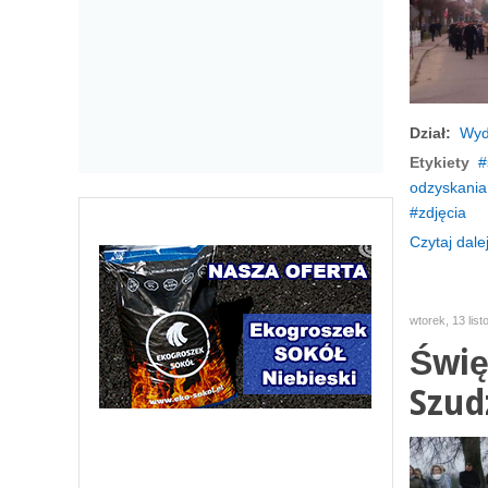
Dział:
Wyd
Etykiety
odzyskania 
zdjęcia
Czytaj dalej
wtorek, 13 lis
Świę
Szud