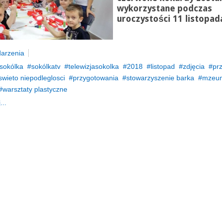
wykorzystane podczas
uroczystości 11 listopad
arzenia
sokólka
sokólkatv
telewizjasokolka
2018
listopad
zdjęcia
pr
swieto niepodleglosci
przygotowania
stowarzyszenie barka
mzeum
warsztaty plastyczne
...