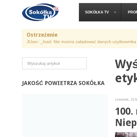
SOKÓŁKA TV
PRO
Ostrzeżenie
JUser::_load: Nie można załadować danych użytkownika 
Wyś
ety
JAKOŚĆ
POWIETRZA SOKÓŁKA
czwartek, 15 l
100.
Niep