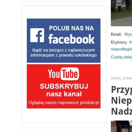
Dział:
Wyd
Etykiety
niepodleglo
Czytaj dalej
sobota, 10 lis
Przy
Niep
Nadz