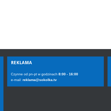
REKLAMA
Czynne od pn-pt w godzinach
8:00 - 16:00
e-mail:
reklama@sokolka.tv