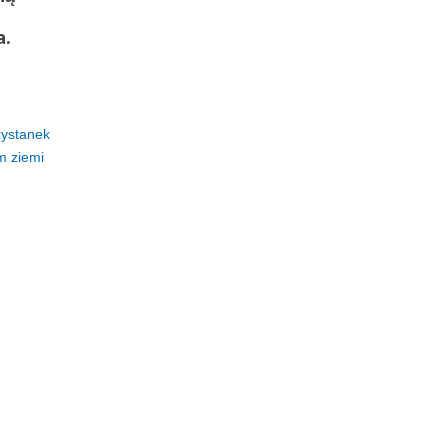
a.
zystanek
 ziemi