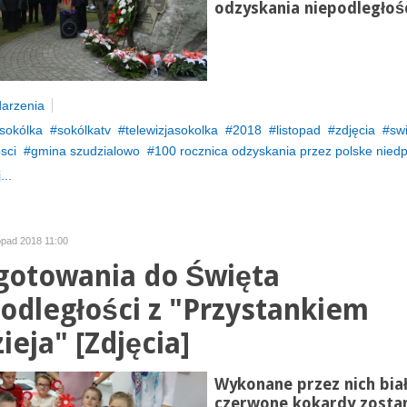
odzyskania niepodległośc
arzenia
sokólka
sokólkatv
telewizjasokolka
2018
listopad
zdjęcia
sw
sci
gmina szudzialowo
100 rocznica odzyskania przez polske niedp
...
topad 2018 11:00
gotowania do Święta
odległości z "Przystankiem
ieja" [Zdjęcia]
Wykonane przez nich bia
czerwone kokardy zosta