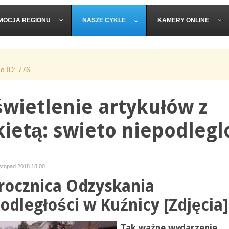
MOCJA REGIONU
NASZE CYKLE
KAMERY ONLINE
o ID: 776.
wietlenie artykułów z
kietą: swieto niepodlegl
istopad 2018 18:00
 rocznica Odzyskania
odległości w Kuźnicy [Zdjęcia]
Tak ważne wydarzenie