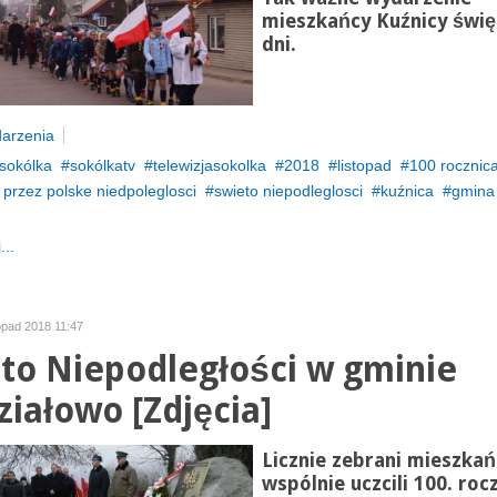
mieszkańcy Kuźnicy świę
dni.
arzenia
sokólka
sokólkatv
telewizjasokolka
2018
listopad
100 rocznic
przez polske niedpoleglosci
swieto niepodleglosci
kuźnica
gmina
...
topad 2018 11:47
to Niepodległości w gminie
ziałowo [Zdjęcia]
Licznie zebrani mieszkań
wspólnie uczcili 100. roc