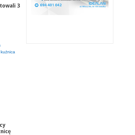
towali 3
a
 kuźnica
cy
znicę