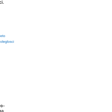
i.
ieto
oleglosci
ło-
ną