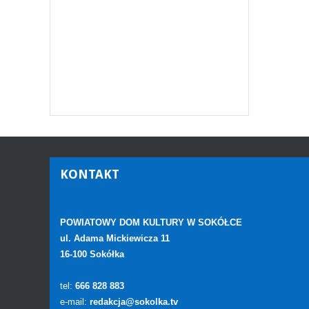
KONTAKT
POWIATOWY DOM KULTURY W SOKÓŁCE
ul. Adama Mickiewicza 11
16-100 Sokółka
tel:
666 828 883
e-mail:
redakcja@sokolka.tv