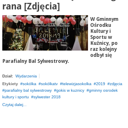
rana [Zdjęcia]
W Gminnym
Ośrodku
Kultury i
Sportu w
Kuźnicy, po
raz kolejny
odbył się
Parafialny Bal Sylwestrowy.
Dział:
Wydarzenia
Etykiety
sokólka
sokólkatv
telewizjasokolka
2019
zdjęcia
parafialny bal sylwestrowy
gokis w kuznicy
gminny osrodek
kultury i sportu
sylwester 2018
Czytaj dalej...