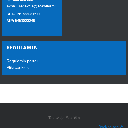
e-mail:
redakcja@sokolka.tv
REGON: 388681522
NIP: 5451823249
REGULAMIN
Regulamin portalu
Pliki cookies
Telewizja Sokółka
Back to top