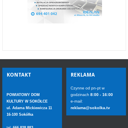
KONTAKT
REKLAMA
Czynne od pn-pt w
godzinach
8:00 - 16:00
POWIATOWY DOM
e-mail:
KULTURY W SOKÓŁCE
reklama@sokolka.tv
ul. Adama Mickiewicza 11
16-100 Sokółka
tel:
666 828 883