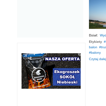
Dział:
Wyd
Etykiety
balon
tru
balony
Czytaj dalej