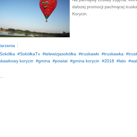
dalszej promocji pachnącej trus
Korycin.
arzenia
Sokółka
SokółkaTv
telewizjasokółka
truskawki
truskawka
tru
skawkowy korycin
gmina
powiat
gmina korycin
2018
lato
wa
...