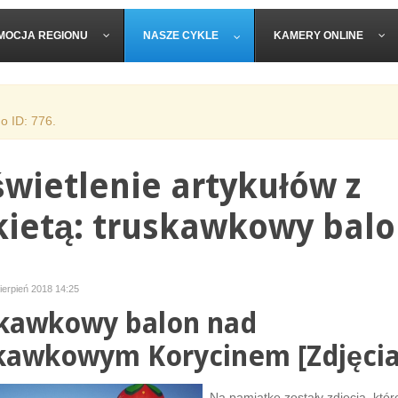
MOCJA REGIONU
NASZE CYKLE
KAMERY ONLINE
o ID: 776.
wietlenie artykułów z
kietą: truskawkowy bal
ierpień 2018 14:25
kawkowy balon nad
kawkowym Korycinem [Zdjęcia
Na pamiątkę zostały zdjęcia, któr