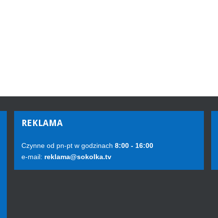
REKLAMA
Czynne od pn-pt w godzinach
8:00 - 16:00
e-mail:
reklama@sokolka.tv