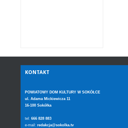
KONTAKT
POWIATOWY DOM KULTURY W SOKÓŁCE
ul. Adama Mickiewicza 11
16-100 Sokółka
tel:
666 828 883
e-mail:
redakcja@sokolka.tv