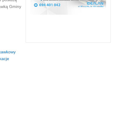
kawką Gminy
skawkowy
kacje