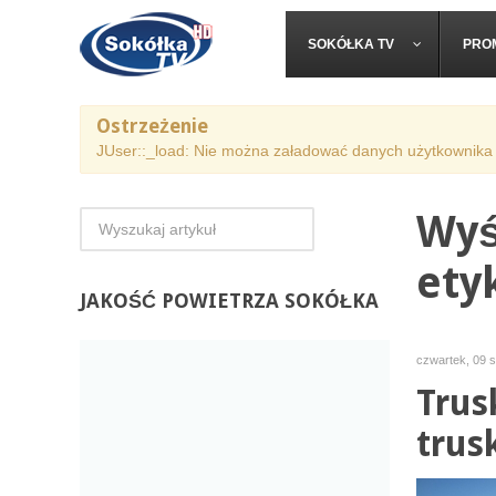
SOKÓŁKA TV
PRO
Ostrzeżenie
JUser::_load: Nie można załadować danych użytkownika 
Wyś
ety
JAKOŚĆ
POWIETRZA SOKÓŁKA
czwartek, 09 s
Trus
trus