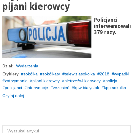
pijani kierowcy
Policjanci
interweniowali
379 razy.
Dział:
Wydarzenia
Etykiety
sokólka
sokólkatv
telewizjasokolka
2018
wypadki
zatrzymania
pijani kierowcy
nietrzeźwi kierwocy
policja
policjanci
interwencje
wrzesień
kpw bialystok
kpp sokolka
Czytaj dalej...