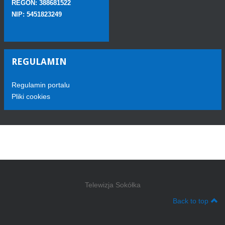
REGON: 388681522
NIP: 5451823249
REGULAMIN
Regulamin portalu
Pliki cookies
Telewizja Sokółka
Back to top