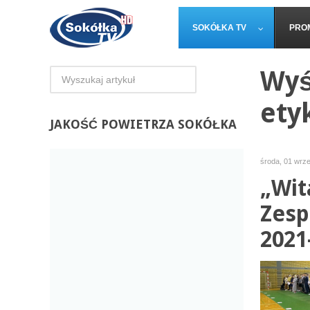
SOKÓŁKA TV
PRO
Wyś
ety
JAKOŚĆ
POWIETRZA SOKÓŁKA
środa, 01 wrz
„Wit
Zesp
2021