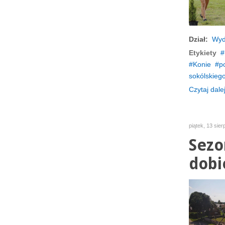
Dział:
Wyd
Etykiety
Konie
p
sokólskieg
Czytaj dalej
piątek, 13 sier
Sezo
dobi