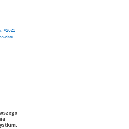
a
2021
powiatu
rwszego
nia
ystkim,