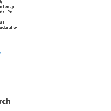
ą
ntencji
ór. Po
raz
udział w
a
n
ych