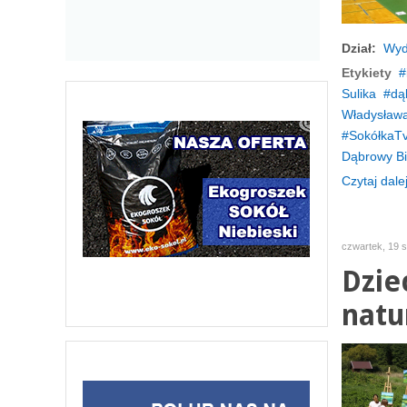
Dział:
Wyd
Etykiety
Sulika
dą
Władysława 
SokółkaT
Dąbrowy Bi
Czytaj dalej
czwartek, 19 s
Dzie
natur