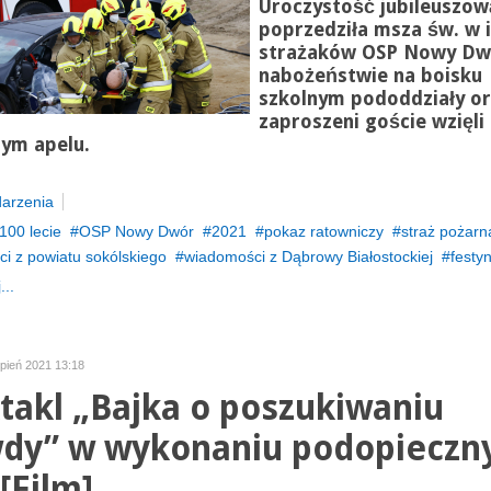
Uroczystość jubileuszow
poprzedziła msza św. w i
strażaków OSP Nowy Dw
nabożeństwie na boisku
szkolnym pododdziały o
zaproszeni goście wzięli 
tym apelu.
arzenia
100 lecie
OSP Nowy Dwór
2021
pokaz ratowniczy
straż pożarn
i z powiatu sokólskiego
wiadomości z Dąbrowy Białostockiej
festy
...
rpień 2021 13:18
takl „Bajka o poszukiwaniu
dy” w wykonaniu podopieczn
[Film]