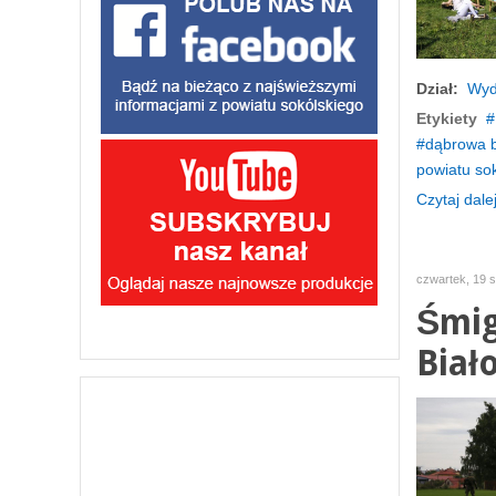
Dział:
Wyd
Etykiety
dąbrowa b
powiatu so
Czytaj dalej
czwartek, 19 s
Śmig
Biało