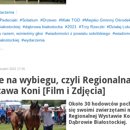
arzenia
Pedeciaki
Solatium
Drzewo
Małe TGD
Miejsko Gminny Ośrodek
ałostockiej
dąbrowa białostocka
2021
Trzy Rzeczki
Działaj Lok
 razem, wznieśmy głos
wiadomości z powiatu sokólskiego
wiadomo
ałostockiej
wydarzenia
...
ierpień 2021 17:26
e na wybiegu, czyli Regionaln
awa Koni [Film i Zdjęcia]
Około 30 hodowców poch
się swoimi zwierzętami 
Regionalnej Wystawie Ko
Dąbrowie Białostockiej.