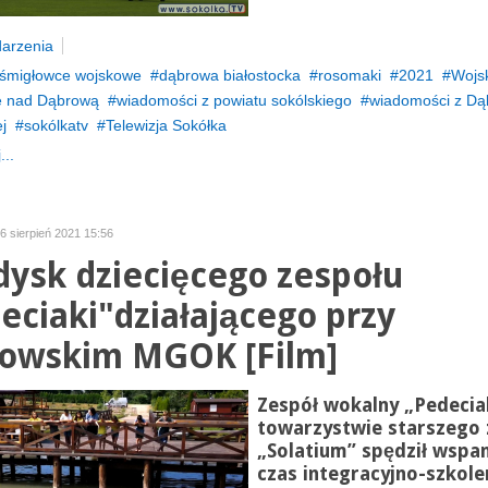
arzenia
śmigłowce wojskowe
dąbrowa białostocka
rosomaki
2021
Wojs
e nad Dąbrową
wiadomości z powiatu sokólskiego
wiadomości z Dą
j
sokólkatv
Telewizja Sokółka
...
16 sierpień 2021 15:56
dysk dziecięcego zespołu
eciaki"działającego przy
owskim MGOK [Film]
Zespół wokalny „
Pedecia
towarzystwie starszego 
„
Solatium
” spędził wspan
czas integracyjno-szkole