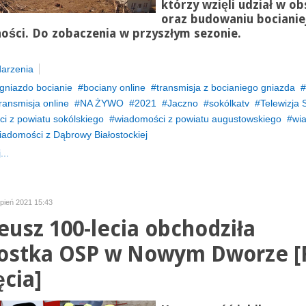
którzy wzięli udział w ob
oraz budowaniu bocianie
ości. Do zobaczenia w przyszłym sezonie.
arzenia
gniazdo bocianie
bociany online
transmisja z bocianiego gniazda
transmisja online
NA ŻYWO
2021
Jaczno
sokólkatv
Telewizja 
i z powiatu sokólskiego
wiadomości z powiatu augustowskiego
wi
iadomości z Dąbrowy Białostockiej
...
rpień 2021 15:43
leusz 100-lecia obchodziła
ostka OSP w Nowym Dworze [
ęcia]