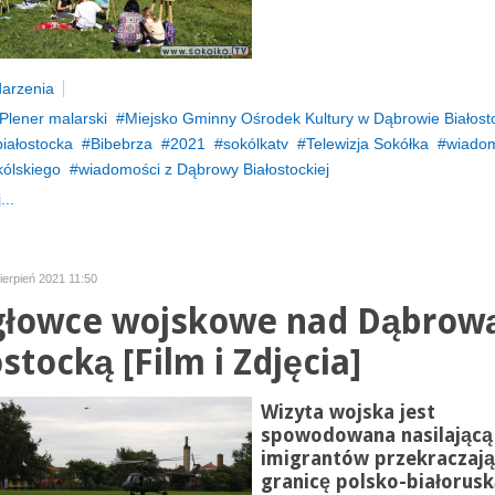
arzenia
Plener malarski
Miejsko Gminny Ośrodek Kultury w Dąbrowie Białosto
iałostocka
Bibebrza
2021
sokólkatv
Telewizja Sokółka
wiadom
kólskiego
wiadomości z Dąbrowy Białostockiej
...
ierpień 2021 11:50
łowce wojskowe nad Dąbrow
stocką [Film i Zdjęcia]
Wizyta wojska jest
spowodowana nasilającą 
imigrantów przekraczają
granicę polsko-białorusk