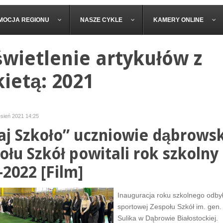
MOCJA REGIONU
NASZE CYKLE
KAMERY ONLINE
wietlenie artykułów z
kietą: 2021
esień 2021 14:25
aj Szkoło” uczniowie dąbrows
ołu Szkół powitali rok szkolny
-2022 [Film]
Inauguracja roku szkolnego odbyła
sportowej Zespołu Szkół im. gen
Sulika w Dąbrowie Białostockiej.