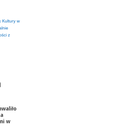
 Kultury w
alnie
ści z
a
waliło
na
ni w