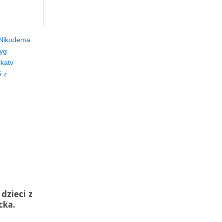
 Nikodema
ryg
lkatv
 z
dzieci z
cka.