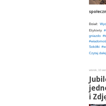
społeczn
Dział:
Wyd
Etykiety
gniazdo
wiadomośc
Sokółki
w
Czytaj dalej
wtorek, 10 sie
Jubi
jedn
i Zdj