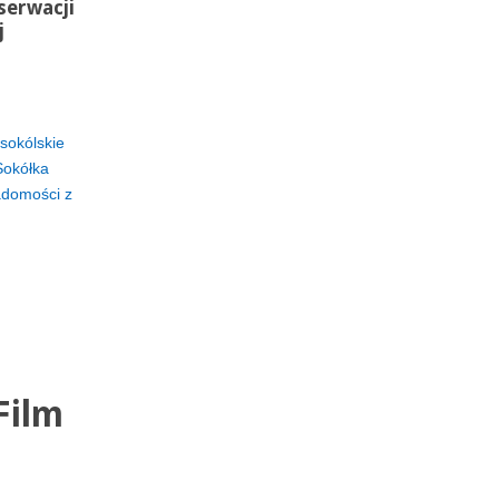
serwacji
j
sokólskie
Sokółka
adomości z
Film