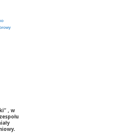
ko
browy
ki
”
,
w
zespołu
iały
niowy.