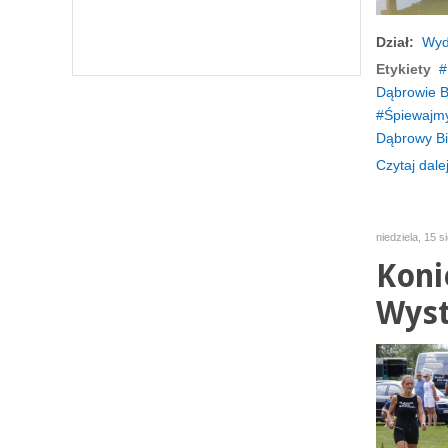
Dział:
Wyd
Etykiety
Dąbrowie Bi
Śpiewajmy
Dąbrowy Bi
Czytaj dalej
niedziela, 15 s
Koni
Wyst