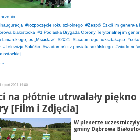
arzenia
inauguracja
rozpoczęcie roku szkolnego
Zespół Szkół im generała
browa białostocka
1 Podlaska Brygada Obrony Terytorialnej im genb
Liniarskiego, ps „Mścisław”
2021
Liceum ogólnokształcące
sokó
v
Telewizja Sokółka
wiadomości z powiatu sokólskiego
wiadomości
ałostockiej
...
ierpień 2021 14:00
ci na płótnie utrwalały piękno
y [Film i Zdjęcia]
W plenerze uczestniczyły 
gminy Dąbrowa Białosto