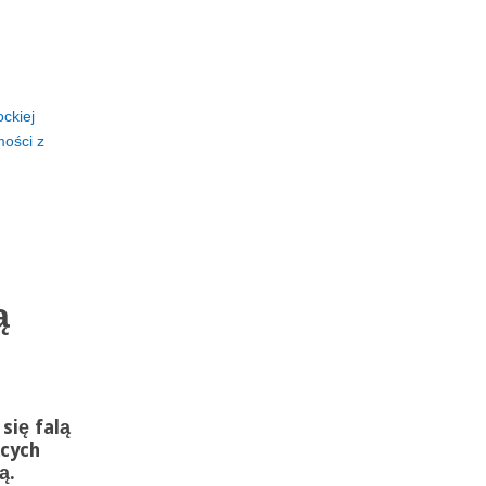
ckiej
ości z
ą
się falą
cych
ą.