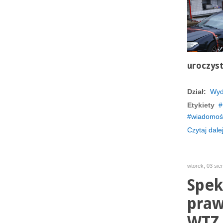
uroczys
Dział:
Wyd
Etykiety
wiadomośc
Czytaj dalej
wtorek, 03 sie
Spek
praw
WTZ 