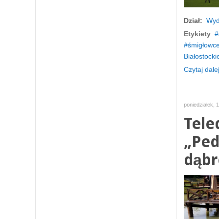
Dział:
Wyd
Etykiety
śmigłowc
Białostockie
Czytaj dalej
poniedziałek, 
Tele
„Ped
dąbr