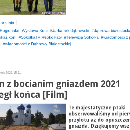
arzenia
Regionalan Wystawa Koni
Jarkamrk dąbrowski
dąbrowa białostock
okaz koni
SokółkaTv
sokólkatv
Telewizja Sokółka
wiadomości z 
o
wiadomości z Dąbrowy Białostockiej
...
pień 2021 15:11
n z bocianim gniazdem 2021
egł końca [Film]
Te majestatyczne ptaki
obserwowaliśmy od pie
przylotu aż do opuszcze
gniazda. Dziękujemy wsz