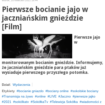
wtorek, 20 kwiecień 2021 16:44
Pierwsze bocianie jajo w
jaczniańskim gnieździe
[Film]
Pierwsze jajo
w
monitorowanym bocianim gnieździe. Informujemy,
że
jaczniańskim
gnieździe para ptaków już
wysiaduje pierwszego przyszłego potomka.
Dział:
Wydarzenia
Etykiety
bocianie gniazdo
bociany online
sokolskie bociany
Transmisja na żywo
online
LIVE
Jaczno
pierwsze jajko
2021
sokólkatv
SokółkaTv
Telewizja Sokółka
wiadomości z