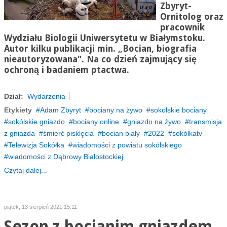
Zbyryt-
Ornitolog oraz
pracownik
Wydziału Biologii Uniwersytetu w Białymstoku.
Autor kilku publikacji min. „Bocian, biografia
nieautoryzowana". Na co dzień zajmujący się
ochroną i badaniem ptactwa.
Dział:
Wydarzenia
Etykiety
Adam Zbyryt
bociany na żywo
sokolskie bociany
sokólskie gniazdo
bociany online
gniazdo na żywo
transmisja
z gniazda
śmierć pisklęcia
bocian biały
2022
sokólkatv
Telewizja Sokółka
wiadomości z powiatu sokólskiego
wiadomości z Dąbrowy Białostockiej
Czytaj dalej...
piątek, 13 sierpień 2021 15:11
Sezon z bocianim gniazdem