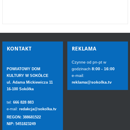
KONTAKT
REKLAMA
Czynne od pn-pt w
godzinach
8:00 - 16:00
POWIATOWY DOM
e-mail:
KULTURY W SOKÓŁCE
reklama@sokolka.tv
ul. Adama Mickiewicza 11
16-100 Sokółka
tel:
666 828 883
e-mail:
redakcja@sokolka.tv
REGON: 388681522
NIP: 5451823249