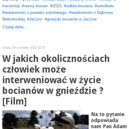
transmisji
ranny bocian
2023
odłów bociana
sokólkatv
wiadomości z powiatu sokólskiego
wiadomości z Dąbrowy
Białostockiej
Jaczno
gniazdo bocianie w Jacznie
Czytaj dalej...
środa, 29 czerwiec 2022 16:37
W jakich okolicznościach
człowiek może
interweniować w życie
bocianów w gnieździe ?
[Film]
Na to pytanie
odpowiada
nam Pan Adam