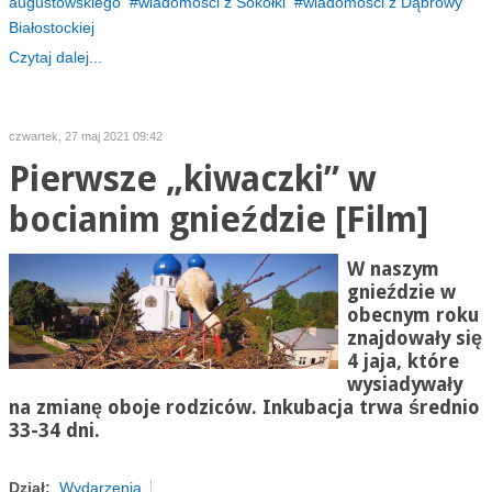
augustowskiego
wiadomości z Sokółki
wiadomości z Dąbrowy
Białostockiej
Czytaj dalej...
czwartek, 27 maj 2021 09:42
Pierwsze „kiwaczki” w
bocianim gnieździe [Film]
W naszym
gnieździe w
obecnym roku
znajdowały się
4 jaja, które
wysiadywały
na zmianę oboje rodziców. Inkubacja trwa średnio
33-34 dni.
Dział:
Wydarzenia