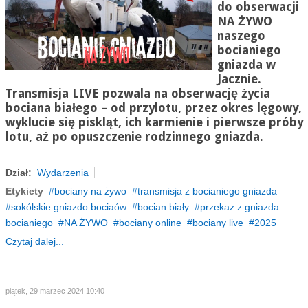
do obserwacji
NA ŻYWO
naszego
bocianiego
gniazda w
Jacznie.
Transmisja LIVE pozwala na obserwację życia
bociana białego – od przylotu, przez okres lęgowy,
wyklucie się piskląt, ich karmienie i pierwsze próby
lotu, aż po opuszczenie rodzinnego gniazda.
Dział:
Wydarzenia
Etykiety
bociany na żywo
transmisja z bocianiego gniazda
sokólskie gniazdo bociaów
bocian biały
przekaz z gniazda
bocianiego
NA ŻYWO
bociany online
bociany live
2025
Czytaj dalej...
piątek, 29 marzec 2024 10:40