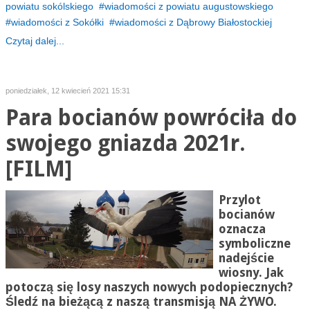
powiatu sokólskiego
wiadomości z powiatu augustowskiego
wiadomości z Sokółki
wiadomości z Dąbrowy Białostockiej
Czytaj dalej...
poniedziałek, 12 kwiecień 2021 15:31
Para bocianów powróciła do
swojego gniazda 2021r.
[FILM]
Przylot
bocianów
oznacza
symboliczne
nadejście
wiosny. Jak
potoczą się losy naszych nowych podopiecznych?
Śledź na bieżącą z naszą transmisją NA ŻYWO.