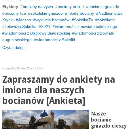
Etykiety
bociany na żywo
bociany online
bocianie gniazdo
bociany live
sokólskie gniazdo
młode bociany
Nadleśnictwo
Krynki
Jaczno
wyklucie bocianów
SokółkaTv
sokólkatv
Telewizja Sokółka
2021
wiadomości z powiatu sokólskiego
wiadomości z Dąbrowy Białostockiej
wiadomości z powiatu
augustowskiego
wiadomości z Sokółki
Czytaj dalej...
czwartek, 06 maj 2021 17:14
Zapraszamy do ankiety na
imiona dla naszych
bocianów [Ankieta]
Nasze
bocianie
gniazdo cieszy