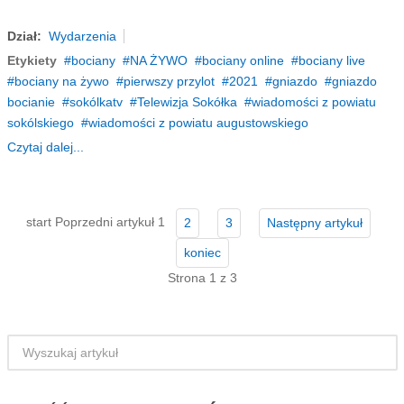
Dział:
Wydarzenia
Etykiety
bociany
NA ŻYWO
bociany online
bociany live
bociany na żywo
pierwszy przylot
2021
gniazdo
gniazdo
bocianie
sokólkatv
Telewizja Sokółka
wiadomości z powiatu
sokólskiego
wiadomości z powiatu augustowskiego
Czytaj dalej...
start
Poprzedni artykuł
1
2
3
Następny artykuł
koniec
Strona 1 z 3