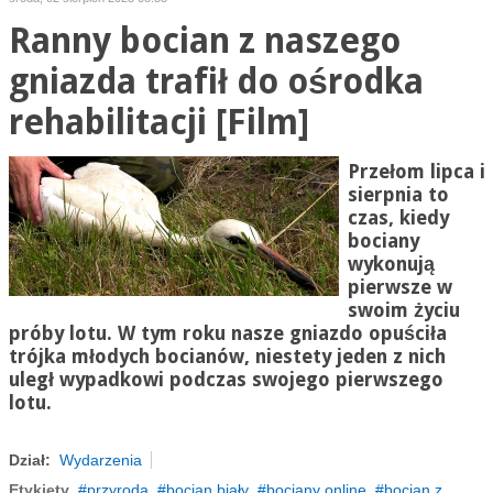
Ranny bocian z naszego
gniazda trafił do ośrodka
rehabilitacji [Film]
Przełom lipca i
sierpnia to
czas, kiedy
bociany
wykonują
pierwsze w
swoim życiu
próby lotu. W tym roku nasze gniazdo opuściła
trójka młodych bocianów, niestety jeden z nich
uległ wypadkowi podczas swojego pierwszego
lotu.
Dział:
Wydarzenia
Etykiety
przyroda
bocian biały
bociany online
bocian z