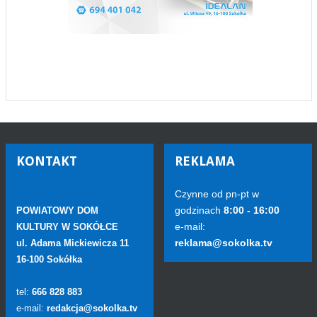
KONTAKT
REKLAMA
Czynne od pn-pt w
godzinach
8:00 - 16:00
POWIATOWY DOM
e-mail:
KULTURY W SOKÓŁCE
reklama@sokolka.tv
ul. Adama Mickiewicza 11
16-100 Sokółka
tel:
666 828 883
e-mail:
redakcja@sokolka.tv