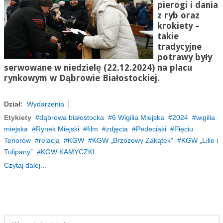
pierogi i dania
z ryb oraz
krokiety –
takie
tradycyjne
potrawy były
serwowane w niedzielę (22.12.2024) na placu
rynkowym w Dąbrowie Białostockiej.
Dział:
Wydarzenia
Etykiety
dąbrowa białostocka
6 Wigilia Miejska
2024
wigilia
miejska
Rynek Miejski
film
zdjęcia
Pedeciaki
Pięciu
Tenorów
relacja
KGW
KGW „Brzozowy Zakątek”
KGW „Lilie i
Tulipany”
KGW KAMYCZKI
Czytaj dalej...