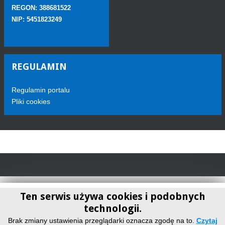
REGON: 388681522
NIP: 5451823249
REGULAMIN
Regulamin portalu
Pliki cookies
Ten serwis używa cookies i podobnych
technologii.
Telewizja Sokółka
Brak zmiany ustawienia przeglądarki oznacza zgodę na to.
Czytaj