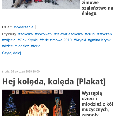
zimowe
szaleństwo na
śniegu.
Dział:
Wydarzenia
Etykiety
sokólka
sokólkatv
telewizjasokolka
2019
styczeń
zdjęcia
Gok Krynki
ferie zimowe 2019
Krynki
gmina Krynki
dzieci mlodziez
ferie
Czytaj dalej...
środa, 16 styczeń 2019 10:00
Hej kolęda, kolęda [Plakat]
Wystąpią
dzieci i
młodzież z kół
muzycznych,
zespoły,