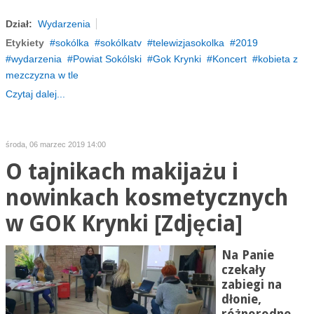
Dział:
Wydarzenia
Etykiety
sokólka
sokólkatv
telewizjasokolka
2019
wydarzenia
Powiat Sokólski
Gok Krynki
Koncert
kobieta z
mezczyzna w tle
Czytaj dalej...
środa, 06 marzec 2019 14:00
O tajnikach makijażu i
nowinkach kosmetycznych
w GOK Krynki [Zdjęcia]
Na Panie
czekały
zabiegi na
dłonie,