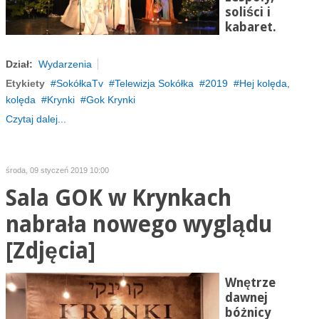
soliści i
kabaret.
Dział:
Wydarzenia
Etykiety
SokółkaTv
Telewizja Sokółka
2019
Hej kolęda,
kolęda
Krynki
Gok Krynki
Czytaj dalej...
środa, 09 styczeń 2019 10:00
Sala GOK w Krynkach
nabrała nowego wyglądu
[Zdjęcia]
Wnętrze
dawnej
bóżnicy