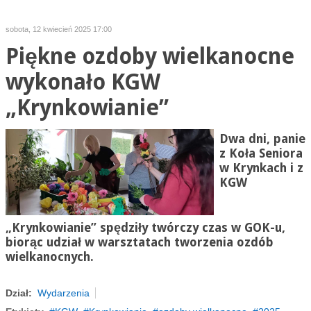
sobota, 12 kwiecień 2025 17:00
Piękne ozdoby wielkanocne
wykonało KGW
„Krynkowianie”
Dwa dni, panie
z Koła Seniora
w Krynkach i z
KGW
„Krynkowianie” spędziły twórczy czas w GOK-u,
biorąc udział w warsztatach tworzenia ozdób
wielkanocnych.
Dział:
Wydarzenia