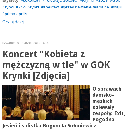
Etykiety
sokólkatv
Telewizja Sokółka
Krynki
2019
Gok
Krynki
ZSS Krynki
spektakt
przedstawienie teatralne
bajki
prima aprilis
Czytaj dalej...
czwartek, 07 marzec 2019 18:00
Koncert "Kobieta z
mężczyzną w tle" w GOK
Krynki [Zdjęcia]
O sprawach
damsko-
męskich
śpiewały
zespoły: Exit,
Pogodna
Jesień i solistka Bogumiła Sołoniewicz.