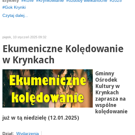
Etykiety
KGW
Krynkowianie
ozdoby wielkanocne
2025
Gok Krynki
Czytaj dalej...
piątek, 10 styczeń 2025 09:32
Ekumeniczne Kolędowanie
w Krynkach
Gminny
Ośrodek
Kultury w
Krynkach
zaprasza na
wspólne
kolędowanie
już w tą niedzielę (12.01.2025)
Dział:
Wydarzenia