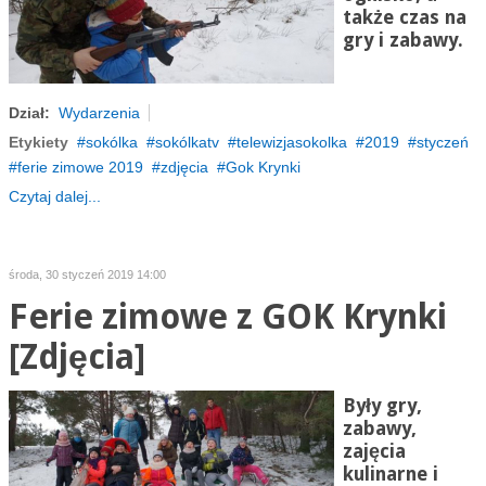
także czas na
gry i zabawy.
Dział:
Wydarzenia
Etykiety
sokólka
sokólkatv
telewizjasokolka
2019
styczeń
ferie zimowe 2019
zdjęcia
Gok Krynki
Czytaj dalej...
środa, 30 styczeń 2019 14:00
Ferie zimowe z GOK Krynki
[Zdjęcia]
Były gry,
zabawy,
zajęcia
kulinarne i