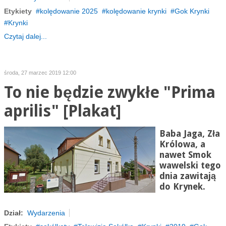
Etykiety
kolędowanie 2025
kolędowanie krynki
Gok Krynki
Krynki
Czytaj dalej...
środa, 27 marzec 2019 12:00
To nie będzie zwykłe "Prima
aprilis" [Plakat]
Baba Jaga, Zła
Królowa, a
nawet Smok
wawelski tego
dnia zawitają
do Krynek.
Dział:
Wydarzenia