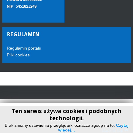
NIP: 5451823249
REGULAMIN
Regulamin portalu
Pliki cookies
Ten serwis używa cookies i podobnych
technologii.
Telewizja Sokółka
Brak zmiany ustawienia przeglądarki oznacza zgodę na to.
Czytaj
więcej…
Back to top