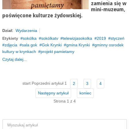
zamienia się w
mini-muzeum,
poświęcone kulturze żydowskiej.
Dział:
Wydarzenia
Etykiety
sokólka
sokólkatv
telewizjasokolka
2019
styczeń
zdjęcia
sala gok
Gok Krynki
gmina Krynki
gminny osrodek
kultury w krynkach
projekt pamietamy
Czytaj dalej...
start
Poprzedni artykuł
1
2
3
4
Następny artykuł
koniec
Strona 1 z 4