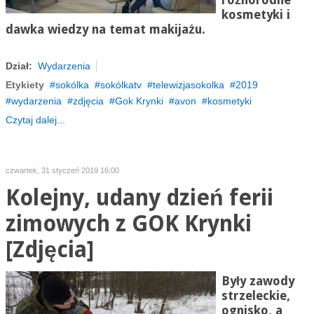
różnorodne
kosmetyki i
dawka wiedzy na temat makijażu.
Dział:
Wydarzenia
Etykiety
sokólka
sokólkatv
telewizjasokolka
2019
wydarzenia
zdjęcia
Gok Krynki
avon
kosmetyki
Czytaj dalej...
czwartek, 31 styczeń 2019 16:00
Kolejny, udany dzień ferii
zimowych z GOK Krynki
[Zdjęcia]
Były zawody
strzeleckie,
ognisko, a