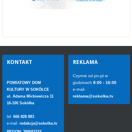
KONTAKT
REKLAMA
Czynne od pn-pt w
godzinach
8:00 - 16:00
POWIATOWY DOM
e-mail:
KULTURY W SOKÓŁCE
reklama@sokolka.tv
ul. Adama Mickiewicza 11
16-100 Sokółka
tel:
666 828 883
e-mail:
redakcja@sokolka.tv
REGON: 388681522