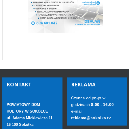
KONTAKT
REKLAMA
Czynne od pn-pt w
godzinach
8:00 - 16:00
POWIATOWY DOM
e-mail:
KULTURY W SOKÓŁCE
reklama@sokolka.tv
ul. Adama Mickiewicza 11
16-100 Sokółka