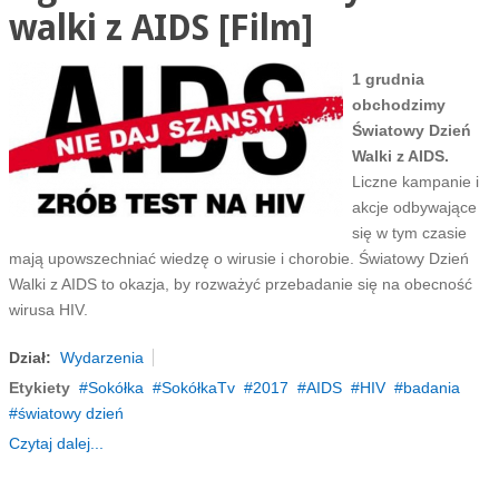
walki z AIDS [Film]
1 grudnia
obchodzimy
Światowy Dzień
Walki z AIDS.
Liczne kampanie i
akcje odbywające
się w tym czasie
mają upowszechniać wiedzę o wirusie i chorobie. Światowy Dzień
Walki z AIDS to okazja, by rozważyć przebadanie się na obecność
wirusa HIV.
Dział:
Wydarzenia
Etykiety
Sokółka
SokółkaTv
2017
AIDS
HIV
badania
światowy dzień
Czytaj dalej...