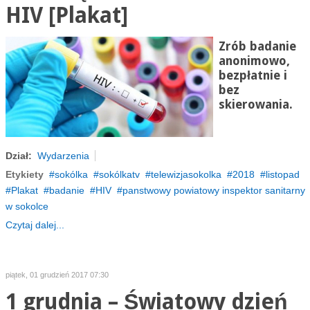
HIV [Plakat]
Zrób badanie
anonimowo,
bezpłatnie i
bez
skierowania.
Dział:
Wydarzenia
Etykiety
sokólka
sokólkatv
telewizjasokolka
2018
listopad
Plakat
badanie
HIV
panstwowy powiatowy inspektor sanitarny
w sokolce
Czytaj dalej...
piątek, 01 grudzień 2017 07:30
1 grudnia – Światowy dzień