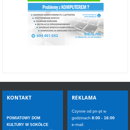
KONTAKT
REKLAMA
Czynne od pn-pt w
godzinach
8:00 - 16:00
POWIATOWY DOM
e-mail:
KULTURY W SOKÓŁCE