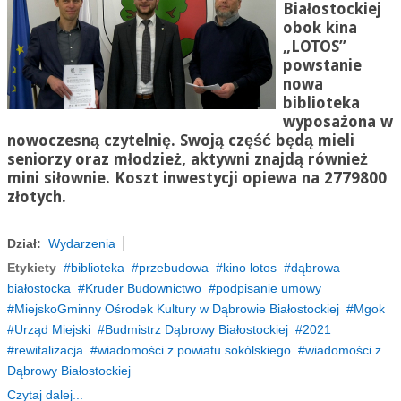
Białostockiej
obok kina
„LOTOS”
powstanie
nowa
biblioteka
wyposażona w
nowoczesną czytelnię. Swoją część będą mieli
seniorzy oraz młodzież, aktywni znajdą również
mini siłownie. Koszt inwestycji opiewa na 2779800
złotych.
Dział:
Wydarzenia
Etykiety
biblioteka
przebudowa
kino lotos
dąbrowa
białostocka
Kruder Budownictwo
podpisanie umowy
MiejskoGminny Ośrodek Kultury w Dąbrowie Białostockiej
Mgok
Urząd Miejski
Budmistrz Dąbrowy Białostockiej
2021
rewitalizacja
wiadomości z powiatu sokólskiego
wiadomości z
Dąbrowy Białostockiej
Czytaj dalej...