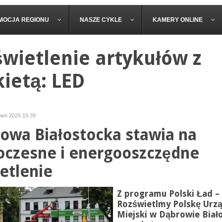
MOCJA REGIONU
NASZE CYKLE
KAMERY ONLINE
wietlenie artykułów z
kietą: LED
pień 2025 15:39
owa Białostocka stawia na
czesne i energooszczędne
etlenie
Z programu Polski Ład –
Rozświetlmy Polskę Urz
Miejski w Dąbrowie Biało