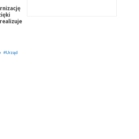
rnizację
ięki
ealizuje
e
Urząd