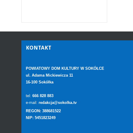
KONTAKT
POWIATOWY DOM KULTURY W SOKÓŁCE
ul. Adama Mickiewicza 11
16-100 Sokółka
tel:
666 828 883
e-mail:
redakcja@sokolka.tv
REGON: 388681522
NIP: 5451823249