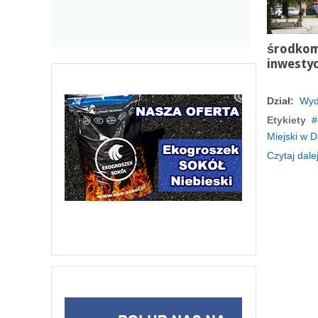
środkom
inwestyc
Dział:
Wyd
Etykiety
Miejski w D
Czytaj dalej