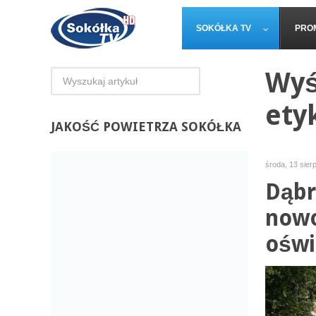
SOKÓŁKA TV
PRO
Wyś
ety
JAKOŚĆ
POWIETRZA SOKÓŁKA
środa, 13 sier
Dąbr
nowo
oświ