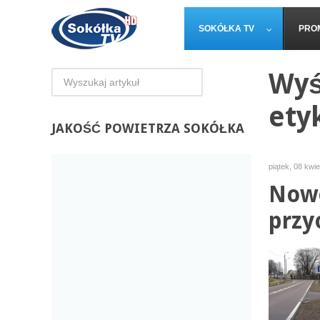
SOKÓŁKA TV
PRO
Wyś
ety
JAKOŚĆ
POWIETRZA SOKÓŁKA
piątek, 08 kwi
Nowe
przy