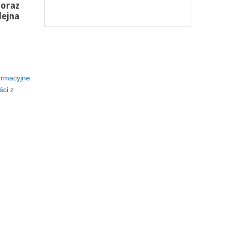
 oraz
lejna
formacyjne
ci z