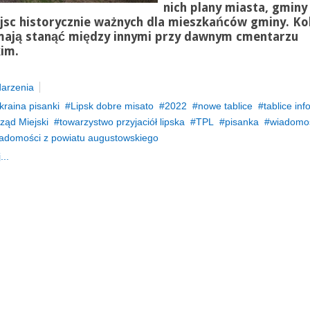
nich plany miasta, gminy
jsc historycznie ważnych dla mieszkańców gminy. Ko
mają
stanąć między innymi przy dawnym cmentarzu
im.
arzenia
kraina pisanki
Lipsk dobre misato
2022
nowe tablice
tablice in
ząd Miejski
towarzystwo przyjaciół lipska
TPL
pisanka
wiadomoś
adomości z powiatu augustowskiego
...