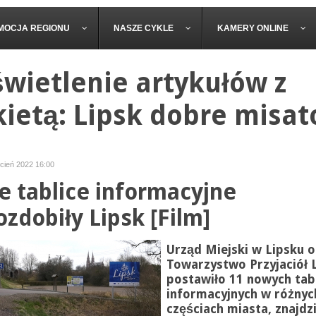
MOCJA REGIONU
NASZE CYKLE
KAMERY ONLINE
wietlenie artykułów z
kietą: Lipsk dobre misat
ecień 2022 16:00
 tablice informacyjne
ozdobiły Lipsk [Film]
Urząd Miejski w Lipsku o
Towarzystwo Przyjaciół 
postawiło 11 nowych tab
informacyjnych w różnyc
częściach miasta, znajdz