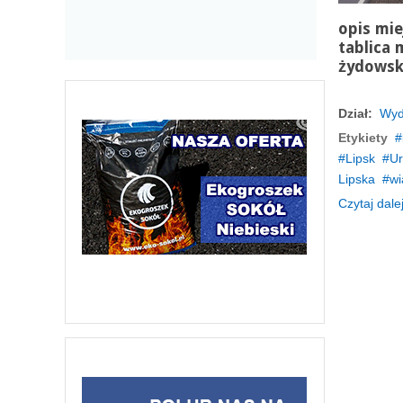
opis mie
tablica 
żydowsk
Dział:
Wyd
Etykiety
Lipsk
Ur
Lipska
wi
Czytaj dalej