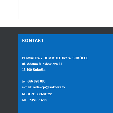
KONTAKT
POWIATOWY DOM KULTURY W SOKÓŁCE
ul. Adama Mickiewicza 11
16-100 Sokółka
tel:
666 828 883
e-mail:
redakcja@sokolka.tv
REGON: 388681522
NIP: 5451823249